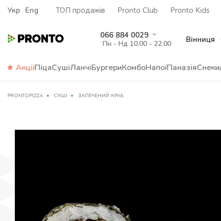
Укр
Eng
ТОП продажів
Pronto Club
Pronto Kids
066 884 0029
Вінниця
Пн - Нд 10.00 - 22.00
Акції
Піца
Суші
Ланчі
Бургери
Комбо
Напої
Паназія
Снеки
PRONTOPIZZA
СУШІ
ЗАПЕЧЕНИЙ КРАБ