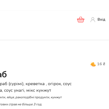
Вхід
16
₴
аб
аб (сурімі), креветка , огірок, соус
, соус унагі, мікс кунжут
кти, яйця, ракоподібні продукти, кунжут
ових страв не більше 3 год.