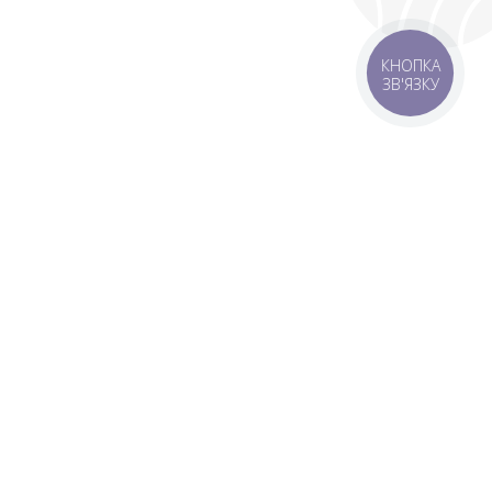
КНОПКА
ЗВ'ЯЗКУ
 зону
Зони доставки
мовлення 1500 грн
Завантажити додаток