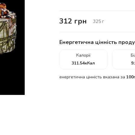
312
грн
325
г
Енергетична цінність проду
Калорії
Б
311.54
кКал
9
енергетична цінність вказана за
100