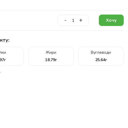
-
+
Хочу
кту:
ілки
Жири
Вуглеводи
.97
г
18.79
г
25.64
г
г