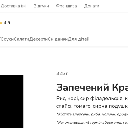
Доставка їжі
Відгуки
Франшиза
Донати
4.9
/Соуси
Салати
Десерти
Сніданки
Для дітей
325
г
Запечений Кр
Рис, норі, сир філадельфія, кр
спайсі, томаго, сирна подушка
*Містить алергени: риба, молочні проду
*Рекомендований термін зберігання гот