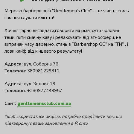
Мережа барбершопів “Gentlemen’s Club” – це якість, стиль
і вміння слухати клієнта!
Хочеш гарно виглядати,говорити на різні суто чоловічі
теми, пити смачну каву і релаксувати від атмосфери, не
витрачай часу даремно, стань з “Barbershop GC” на “ТИ” , і
лови кайф від кінцевого результату!
Адреса:
вул. Соборна 76
Телефон:
380981229812
Адреса:
вул. Зодчих 19
Телефон:
+380977449957
Сайт:
gentlemensclub.com.ua
*щоб скористатись акцією, потрібно пред’явити чек, що
підтверджує ваше замовлення в Pronto