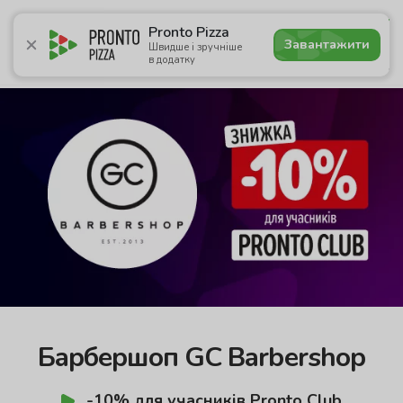
4.9
Pronto Pizza
Завантажити
Швидше і зручніше
в додатку
Акції
Піца
Суші
Ланчі
Бургери
Комбо
Нап
Барбершоп GC Barbershop
-10% для учасників Pronto Club