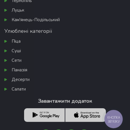
Тернопіль
Луцьк
Кам'янець-Подільський
Улюблені категорії
Піца
Суші
Сети
Паназія
Десерти
Салати
Завантажити додаток
КНОПКА
ЗВ'ЯЗКУ