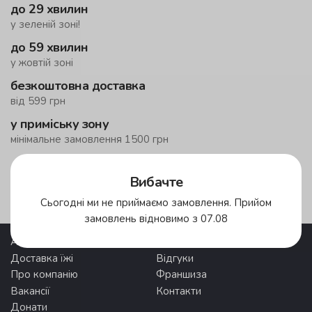
до 29 хвилин
у зеленій зоні!
до 59 хвилин
у жовтій зоні
безкоштовна доставка
від 599 грн
у приміську зону
мінімальне замовлення 1500 грн
Вибачте
Зони доставки
Сьогодні ми не приймаємо замовлення. Прийом
замовлень відновимо з 07.08
Акції
Pronto Club
Доставка їжі
Відгуки
Про компанію
Франшиза
Вакансії
Контакти
Донати