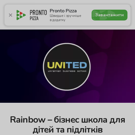
4.9
Pronto Pizza
Завантажити
Швидше і зручніше
в додатку
Акції
Піца
Суші
Ланчі
Бургери
Комбо
Нап
Rainbow – бізнес школа для
дітей та підлітків