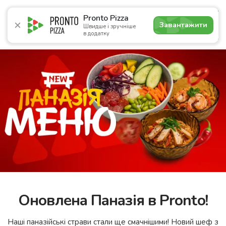
4.9
Pronto Pizza
Завантажити
Швидше і зручніше
в додатку
Акції
Піца
Суші
Сети
Комбо
Сніданки
Нап
Оновлена Паназія в Pronto!
Наші паназійські страви стали ще смачнішими! Новий шеф з