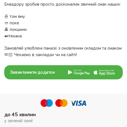
Еквадору зробив просто досконалим звичний смак наших:
🍜 том яму
🥙 поке
🍝 локшини
🍛тяхана
Замовляй улюблені паназії з оновленим складом та смаком
🫶🏻 Чекаємо в закладах чи на сайті!
Завантажити додаток
до 45 хвилин
у зеленій зоні!