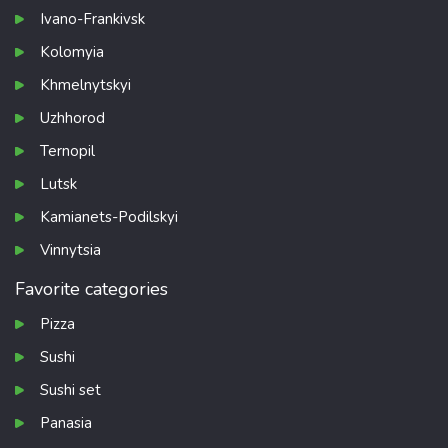
Ivano-Frankivsk
Kolomyia
Khmelnytskyi
Uzhhorod
Ternopil
Lutsk
Kamianets-Podilskyi
Vinnytsia
Favorite categories
Pizza
Sushi
Sushi set
Panasia