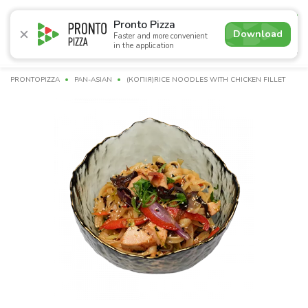
4.8
Pronto Pizza
Download
Faster and more convenient
in the application
Promotions
Pizza
Sushi
Сети
Сombo Menu
Dr
PRONTOPIZZA
PAN-ASIAN
(КОПІЯ)RICE NOODLES WITH CHICKEN FILLET