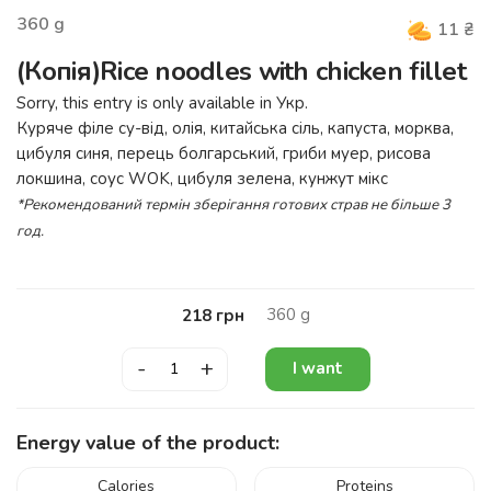
360
g
11
₴
(Копія)Rice noodles with chicken fillet
Sorry, this entry is only available in
Укр
.
Куряче філе су-від, олія, китайська сіль, капуста, морква,
цибуля синя, перець болгарський, гриби муер, рисова
локшина, соус WOK, цибуля зелена, кунжут мікс
*Рекомендований термін зберігання готових страв не більше 3
год.
360
g
218
грн
-
+
I want
Energy value of the product:
Calories
Proteins