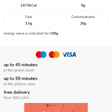
147.5
kCal
9
g
Fats
Carbohydrates
3.5
g
20
g
energy value is indicated for
100g
up to 45 minutes
in the green zone!
up to 59 minutes
in the yellow zone
free delivery
from 500 UAH