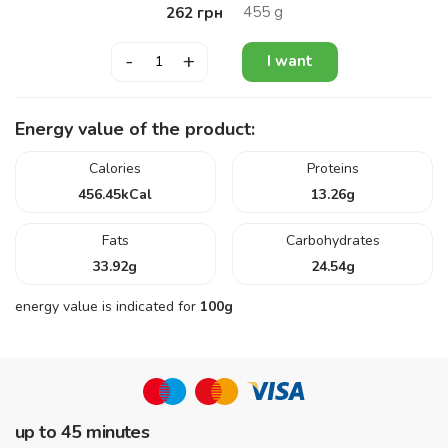
455
g
262
грн
-
+
I want
Energy value of the product:
Calories
Proteins
456.45
kCal
13.26
g
Fats
Carbohydrates
33.92
g
24.54
g
energy value is indicated for
100g
up to 45 minutes