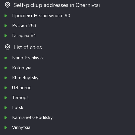
Self-pickup addresses in Chernivtsi
Проспект Незалежності 90
Руська 253
Гагаріна 54
List of cities
Ivano-Frankivsk
Kolomyia
Khmelnytskyi
Uzhhorod
Ternopil
Lutsk
Kamianets-Podilskyi
Vinnytsia