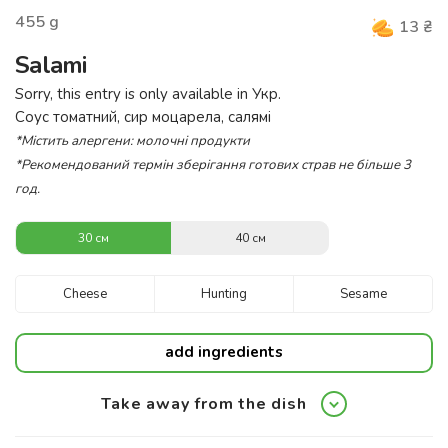
455
g
13
₴
Salami
Sorry, this entry is only available in
Укр
.
Соус томатний, сир моцарела, салямі
*Містить алергени: молочні продукти
*Рекомендований термін зберігання готових страв не більше 3
год.
30 см
40 см
Cheese
Hunting
Sesame
add ingredients
Take away from the dish