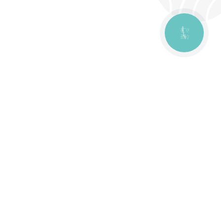
КНОПКА
ЗВ'ЯЗКУ
оставка
Зони доставки
Завантажити додаток