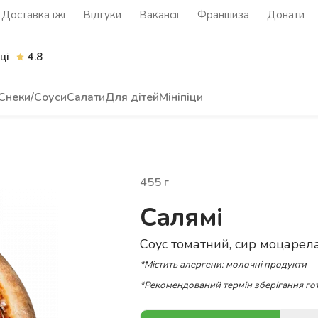
Доставка їжі
Відгуки
Вакансії
Франшиза
Донати
ці
4.8
Снеки/Соуси
Салати
Для дітей
Мініпіци
455
г
Салямі
Соус томатний, сир моцарела
*Містить алергени: молочні продукти
*Рекомендований термін зберігання гот