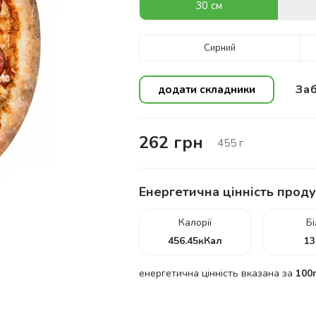
30 см
Сирний
Заб
додати складники
262
грн
455
г
Енергетична цінність проду
Калорії
Б
456.45
кКал
13
енергетична цінність вказана за
100