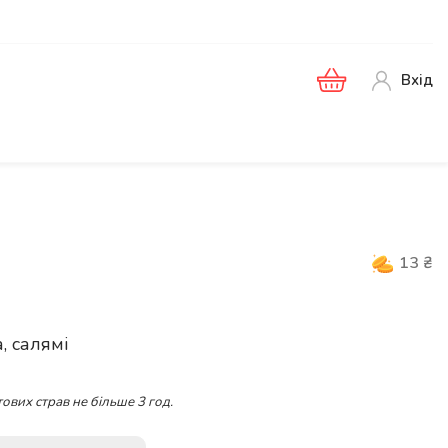
Вхід
13
₴
, салямі
ових страв не більше 3 год.