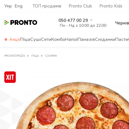
Укр
Eng
ТОП продажів
Pronto Club
Pronto Kids
050 477 00 29
Чернів
Пн - Нд з 10:00 до 22:00
Акції
Піца
Суші
Сети
Комбо
Напої
Паназія
Сніданки
Пасти
PRONTOPIZZA
ПІЦА
САЛЯМІ