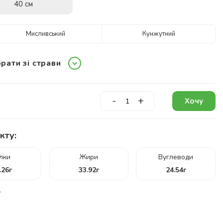
40 см
Мисливський
Кунжутний
рати зі страви
-
+
Хочу
кту:
ілки
Жири
Вуглеводи
.26
г
33.92
г
24.54
г
г