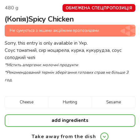
480
g
ОБМЕЖЕНА СПЕЦПРОПОЗИЦІЯ
(Копія)Spicy Chicken
Не сумується з іншими акційними пропозиціями
Sorry, this entry is only available in
Укр
.
Соус томатний, сир моцарела, курка, кукурудза, соус
солодкий чилі
*Містить алергени: молочні продукти
*Рекомендований термін зберігання готових страв не більше 3
год.
Cheese
Hunting
Sesame
add ingredients
Take away from the dish