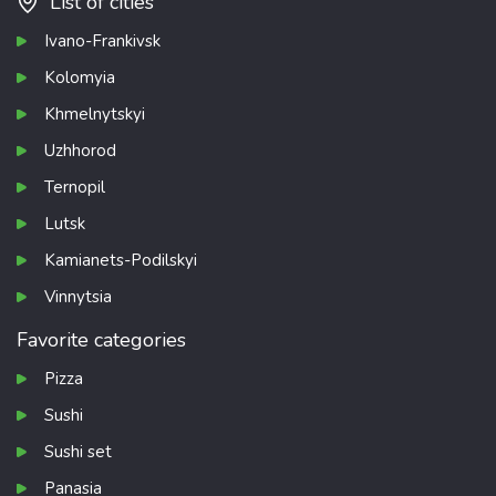
List of cities
Ivano-Frankivsk
Kolomyia
Khmelnytskyi
Uzhhorod
Ternopil
Lutsk
Kamianets-Podilskyi
Vinnytsia
Favorite categories
Pizza
Sushi
Sushi set
Panasia