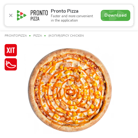
4.8
Pronto Pizza
Download
Faster and more convenient
in the application
Promotions
Pizza
Sushi
Сети
Сombo Menu
Dr
PRONTOPIZZA
PIZZA
(КОПІЯ)SPICY CHICKEN