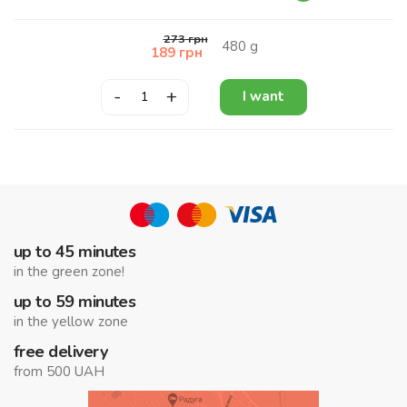
273
грн
480
g
189
грн
-
+
I want
up to 45 minutes
in the green zone!
up to 59 minutes
in the yellow zone
free delivery
from 500 UAH