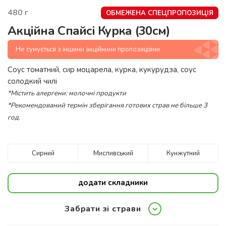
480
г
ОБМЕЖЕНА СПЕЦПРОПОЗИЦІЯ
Акційна Спайсі Курка (30см)
Не сумується з іншими акційними пропозиціями
Соус томатний, сир моцарела, курка, кукурудза, соус
солодкий чилі
*Містить алергени: молочні продукти
*Рекомендований термін зберігання готових страв не більше 3
год.
Сирний
Мисливський
Кунжутний
додати складники
Забрати зі страви