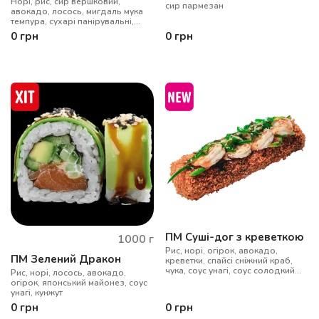
Норі, рис, сир вершковий,
сир пармезан
авокадо, лосось, мигдаль мука
темпура, сухарі панірувальні,
ширачі-майо
0
грн
0
грн
ПМ Суші-дог з креветкою
1000
г
Рис, норі, огірок, авокадо,
ПМ Зелений Дракон
креветки, спайсі сніжний краб,
чука, соус унагі, соус солодкий
Рис, норі, лосось, авокадо,
чилі, кунжут, соус горіховий
огірок, японський майонез, соус
кунжутний, сухарі панко
унагі, кунжут
0
грн
0
грн