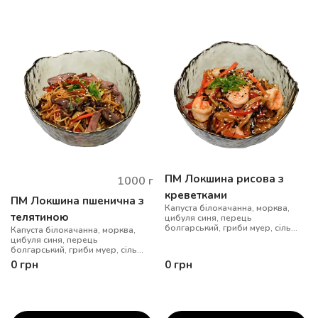
ПМ Локшина рисова з
1000
г
креветками
ПМ Локшина пшенична з
Капуста білокачанна, морква,
телятиною
цибуля синя, перець
болгарський, гриби муер, сіль
Капуста білокачанна, морква,
китайська, локшина удон, соус
цибуля синя, перець
WOK, цибуля зелена, кунжут мікс,
болгарський, гриби муер, сіль
креветки
китайська, локшина удон, соус
0
грн
0
грн
WOK, цибуля зелена, кунжут мікс,
телятина су-від