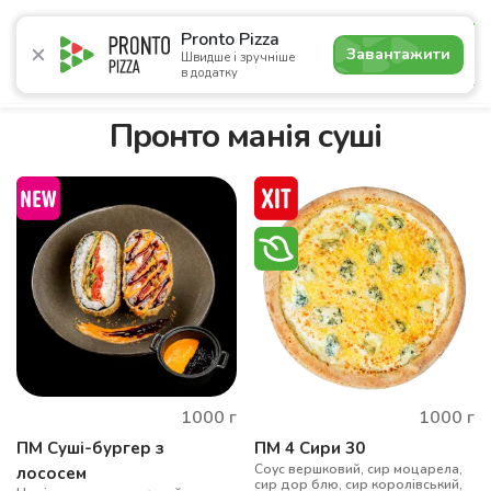
4.8
Pronto Pizza
Завантажити
Швидше і зручніше
в додатку
Акції
Піца
Суші
Сети
Комбо
Напої
Паназі
Пронто манія суші
1000
г
1000
г
ПМ Суші-бургер з
ПМ 4 Сири 30
Cоус вершковий, сир моцарела,
лососем
сир дор блю, сир королівський,