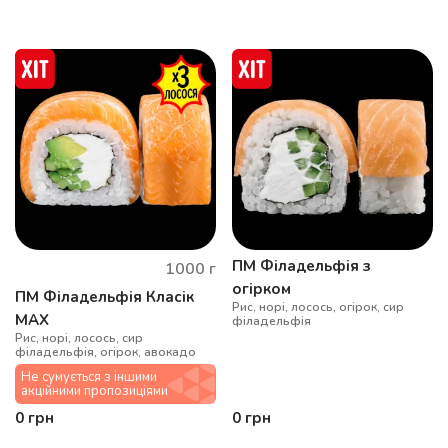
ПМ Філадельфія з
1000
г
огірком
ПМ Філадельфія Класік
Рис, норі, лосось, огірок, сир
MAX
філадельфія
Рис, норі, лосось, сир
філадельфія, огірок, авокадо
Не сумується з іншими
акційними пропозиціями
0
грн
0
грн