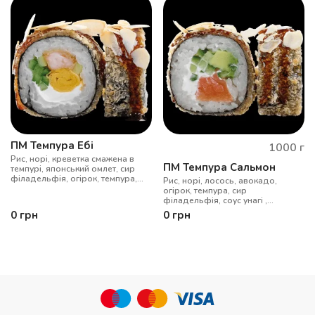
ПМ Темпура Ебі
1000
г
Рис, норі, креветка смажена в
ПМ Темпура Сальмон
темпурі, японський омлет, сир
філадельфія, огірок, темпура,
Рис, норі, лосось, авокадо,
соус унагі, мигдальні пластівці
огірок, темпура, сир
філадельфія, соус унагі ,
мигдальні пластівці
0
грн
0
грн