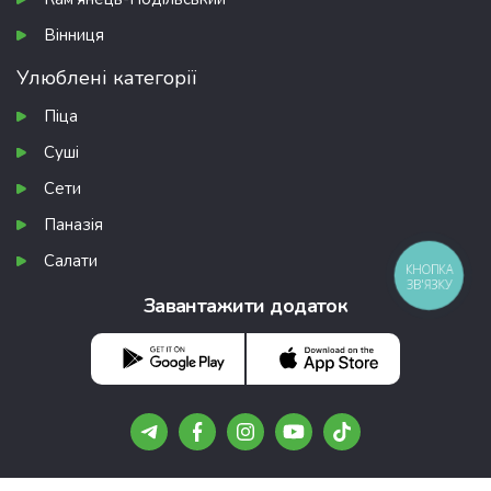
Вінниця
Улюблені категорії
Піца
Суші
Сети
Паназія
Салати
КНОПКА
ЗВ'ЯЗКУ
Завантажити додаток