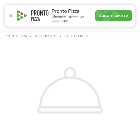
4.8
Pronto Pizza
Завантажити
Швидше і зручніше
в додатку
Акції
Піца
Суші
Сети
Комбо
Напої
Паназі
PRONTOPIZZA
КОНСТРУКТОР
НАБІР СЕРВЕТОК