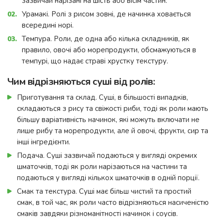
зазвичай нарізані на шість або вісім частин.
Урамакі. Ролі з рисом зовні, де начинка ховається
всередині норі.
Темпура. Роли, де одна або кілька складників, як
правило, овочі або морепродукти, обсмажуються в
темпурі, що надає страві хрустку текстуру.
Чим відрізняються суші від ролів:
Приготування та склад. Суші, в більшості випадків,
складаються з рису та свіжості риби, тоді як роли мають
більшу варіативність начинок, які можуть включати не
лише рибу та морепродукти, але й овочі, фрукти, сир та
інші інгредієнти.
Подача. Суші зазвичай подаються у вигляді окремих
шматочків, тоді як роли нарізаються на частини та
подаються у вигляді кількох шматочків в одній порції.
Смак та текстура. Суші має більш чистий та простий
смак, в той час, як роли часто відрізняються насиченістю
смаків завдяки різноманітності начинок і соусів.