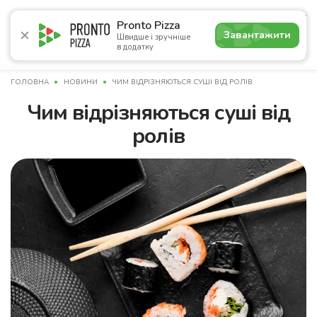
4.9
Pronto Pizza
Завантажити
Швидше і зручніше
в додатку
Акції
Піца
Суші
Сети
Комбо
Сніданки
Нап
ГОЛОВНА
НОВИНИ
ЧИМ ВІДРІЗНЯЮТЬСЯ СУШІ ВІД РОЛІВ
Чим відрізняються суші від
ролів