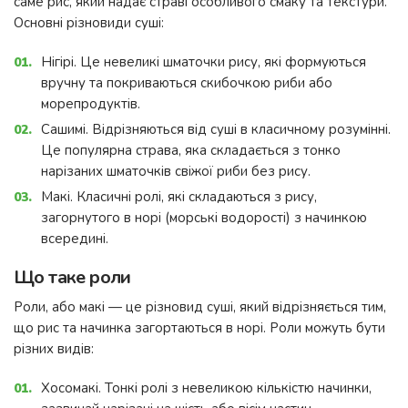
саме рис, який надає страві особливого смаку та текстури.
Основні різновиди суші:
Нігірі. Це невеликі шматочки рису, які формуються
вручну та покриваються скибочкою риби або
морепродуктів.
Сашимі. Відрізняються від суші в класичному розумінні.
Це популярна страва, яка складається з тонко
нарізаних шматочків свіжої риби без рису.
Макі. Класичні ролі, які складаються з рису,
загорнутого в норі (морські водорості) з начинкою
всередині.
Що таке роли
Роли, або макі — це різновид суші, який відрізняється тим,
що рис та начинка загортаються в норі. Роли можуть бути
різних видів:
Хосомакі. Тонкі ролі з невеликою кількістю начинки,