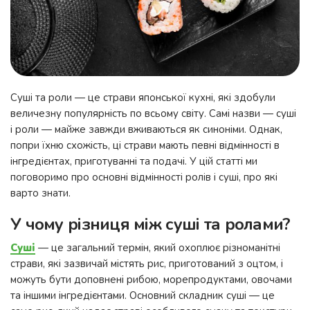
Суші та роли — це страви японської кухні, які здобули
величезну популярність по всьому світу. Самі назви — суші
і роли — майже завжди вживаються як синоніми. Однак,
попри їхню схожість, ці страви мають певні відмінності в
інгредієнтах, приготуванні та подачі. У цій статті ми
поговоримо про основні відмінності ролів і суші, про які
варто знати.
У чому різниця між суші та ролами?
Суші
— це загальний термін, який охоплює різноманітні
страви, які зазвичай містять рис, приготований з оцтом, і
можуть бути доповнені рибою, морепродуктами, овочами
та іншими інгредієнтами. Основний складник суші — це