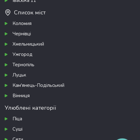
Івасюка 11
Список міст
Коломия
Чернівці
Хмельницький
Ужгород
Тернопіль
Луцьк
Кам'янець-Подільський
Вінниця
Улюблені категорії
Піца
Суші
Сети