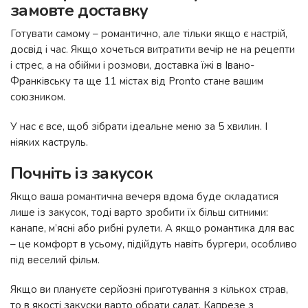
замовте доставку
Готувати самому – романтично, але тільки якщо є настрій,
досвід і час. Якщо хочеться витратити вечір не на рецепти
і стрес, а на обійми і розмови, доставка їжі в Івано-
Франківську та ще 11 містах від Pronto стане вашим
союзником.
У нас є все, щоб зібрати ідеальне меню за 5 хвилин. І
ніяких каструль.
Почніть із закусок
Якщо ваша романтична вечеря вдома буде складатися
лише із закусок, тоді варто зробити їх більш ситними:
канапе, м’ясні або рибні рулети. А якщо романтика для вас
– це комфорт в усьому, підійдуть навіть бургери, особливо
під веселий фільм.
Якщо ви плануєте серйозні приготування з кількох страв,
то в якості закуски варто обрати салат. Капрезе з