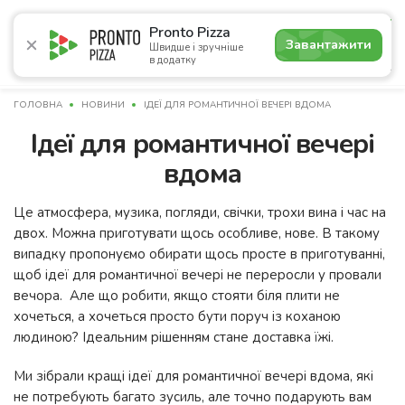
4.9
Pronto Pizza
Завантажити
Швидше і зручніше
в додатку
Акції
Піца
Суші
Сети
Комбо
Сніданки
Нап
ГОЛОВНА
НОВИНИ
ІДЕЇ ДЛЯ РОМАНТИЧНОЇ ВЕЧЕРІ ВДОМА
Ідеї для романтичної вечері
вдома
Це атмосфера, музика, погляди, свічки, трохи вина і час на
двох. Можна приготувати щось особливе, нове. В такому
випадку пропонуємо обирати щось просте в приготуванні,
щоб ідеї для романтичної вечері не переросли у провали
вечора. Але що робити, якщо стояти біля плити не
хочеться, а хочеться просто бути поруч із коханою
людиною? Ідеальним рішенням стане доставка їжі.
Ми зібрали кращі ідеї для романтичної вечері вдома, які
не потребують багато зусиль, але точно подарують вам