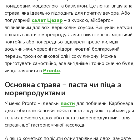
помідорами, моцарелою та базиліком. Це легка, вишукана
страва, яка ідеально підходить для початку вечора. Або
популярний
салат Цезар
– з куркою, айсбергом і,
впізнаваним для всіх, вершковим соусом. Вишукані натури
оцінять салати з морепродуктами: свіжа зелень, морський
коктейль або попередньо-відварені креветки, мідії,
восьминіжки, червоні помідори, жовтий болгарський
перець, трохи оливкової олії і соку лимону. Можна
приготувати самостійно, але вигідніше і точно смачно буде,
якщо замовити в
Pronto
.
Основна страва – паста чи піца з
морепродуктами
У меню Pronto – ідеальні
пасти
для побачень. Карбонара
для любителів класики, ніжна паста з куркою і грибами для
теплих вечорів удвох або паста з морепродуктами – для
справжньої гастрономічної насолоди.
А якщо хочеться поділити одну тарілку на двох, замовте