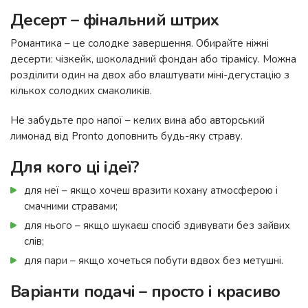
Десерт – фінальний штрих
Романтика – це солодке завершення. Обирайте ніжні
десерти: чізкейк, шоколадний фондан або тірамісу. Можна
розділити один на двох або влаштувати міні-дегустацію з
кількох солодких смаколиків.
Не забудьте про напої – келих вина або авторський
лимонад від Pronto доповнить будь-яку страву.
Для кого ці ідеї?
для неї – якщо хочеш вразити кохану атмосферою і
смачними стравами;
для нього – якщо шукаєш спосіб здивувати без зайвих
слів;
для пари – якщо хочеться побути вдвох без метушні.
Варіанти подачі – просто і красиво