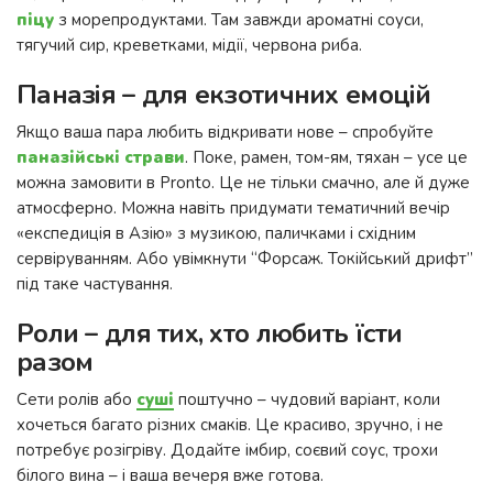
піцу
з морепродуктами. Там завжди ароматні соуси,
тягучий сир, креветками, мідії, червона риба.
Паназія – для екзотичних емоцій
Якщо ваша пара любить відкривати нове – спробуйте
паназійські страви
. Поке, рамен, том-ям, тяхан – усе це
можна замовити в Pronto. Це не тільки смачно, але й дуже
атмосферно. Можна навіть придумати тематичний вечір
«експедиція в Азію» з музикою, паличками і східним
сервіруванням. Або увімкнути “Форсаж. Токійський дрифт”
під таке частування.
Роли – для тих, хто любить їсти
разом
Сети ролів або
суші
поштучно – чудовий варіант, коли
хочеться багато різних смаків. Це красиво, зручно, і не
потребує розігріву. Додайте імбир, соєвий соус, трохи
білого вина – і ваша вечеря вже готова.