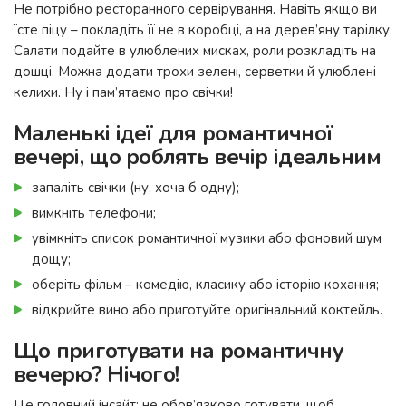
Не потрібно ресторанного сервірування. Навіть якщо ви
їсте піцу – покладіть її не в коробці, а на дерев’яну тарілку.
Салати подайте в улюблених мисках, роли розкладіть на
дошці. Можна додати трохи зелені, серветки й улюблені
келихи. Ну і пам’ятаємо про свічки!
Маленькі ідеї для романтичної
вечері, що роблять вечір ідеальним
запаліть свічки (ну, хоча б одну);
вимкніть телефони;
увімкніть список романтичної музики або фоновий шум
дощу;
оберіть фільм – комедію, класику або історію кохання;
відкрийте вино або приготуйте оригінальний коктейль.
Що приготувати на романтичну
вечерю? Нічого!
Це головний інсайт: не обов’язково готувати, щоб