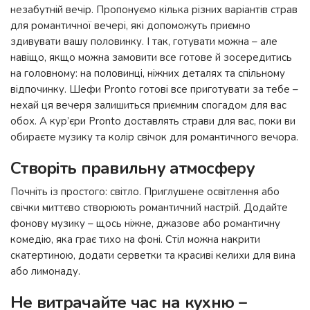
незабутній вечір. Пропонуємо кілька різних варіантів страв
для романтичної вечері, які допоможуть приємно
здивувати вашу половинку. І так, готувати можна – але
навіщо, якщо можна замовити все готове й зосередитись
на головному: на половинці, ніжних деталях та спільному
відпочинку. Шефи Pronto готові все приготувати за тебе –
нехай ця вечеря залишиться приємним спогадом для вас
обох. А кур’єри Pronto доставлять страви для вас, поки ви
обираєте музику та колір свічок для романтичного вечора.
Створіть правильну атмосферу
Почніть із простого: світло. Приглушене освітлення або
свічки миттєво створюють романтичний настрій. Додайте
фонову музику – щось ніжне, джазове або романтичну
комедію, яка грає тихо на фоні. Стіл можна накрити
скатертиною, додати серветки та красиві келихи для вина
або лимонаду.
Не витрачайте час на кухню –