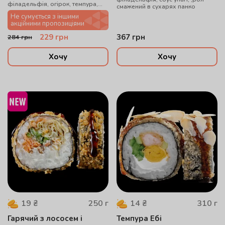
філадельфія, огірок, темпура,
смажений в сухарях панко
соус унагі, мигдальні пластівці
Не сумується з іншими
акційними пропозиціями
229
грн
367
грн
284
грн
Хочу
Хочу
250
г
310
г
19
₴
14
₴
Гарячий з лососем і
Темпура Ебі