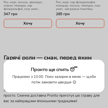
Рис, норі, лосось, авокадо,
Рис, норі, сир філадельфія,
огірок, темпура, сир
помідор, лосось, темпура, соус
філадельфія, соус унагі,
унагі , мигдальні пластівці
мигдальні пластівці
347
грн
265
грн
Хочу
Хочу
Гарячі роли — смак, перед яким
неможливо встояти
Пронто ще спить 😴
Японська кухня дивує різноманіттям. Пікантні соуси, свіжа
Працюємо з 10.00. Поки зазирни в меню — щоби
риба, незвичайні поєднання компонентів — якщо ви досі
потім замовити швидше 😉
не куштували теплі суші, настав саме час. Відтепер
замовити гарячі роли в Кам’янець-Подільському — дуже
просто. Смачна доставка
Pronto
приготує цю страву для
вас за найкращими японськими традиціями!