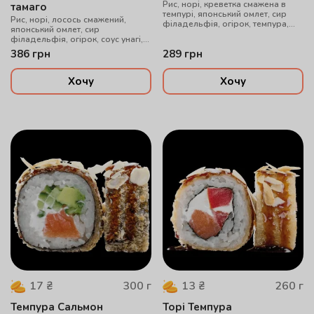
Рис, норі, креветка смажена в
тамаго
темпурі, японський омлет, сир
Рис, норі, лосось смажений,
філадельфія, огірок, темпура,
японський омлет, сир
соус унагі, мигдальні пластівці
філадельфія, огірок, соус унагі,
,рол смажений в сухарях панко
386
грн
289
грн
Хочу
Хочу
300
г
260
г
17
₴
13
₴
Темпура Сальмон
Торі Темпура