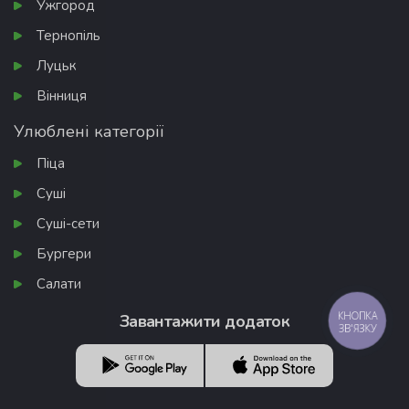
Ужгород
Тернопіль
Луцьк
Вінниця
Улюблені категорії
Піца
Суші
Суші-сети
Бургери
Салати
КНОПКА
Завантажити додаток
ЗВ'ЯЗКУ