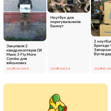
Ноутбук для
коригувальників
Бахмут
2 ноутбу
бригади
Закупівля 2
Запорож
квадрокоптерів DJI
Вугледа
Mavic 3 Fly More
Combo для
військових
2023
65 99
2023
164 000 ₴
2023
22819 ₴