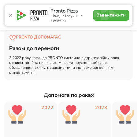
4.7
Pronto Pizza
Завантажити
Швидше і зручніше
в додатку
Акції
Піца
Суші
Сети
Сніданки
Комбо
Нап
PRONTO ДОПОМАГАЄ
Разом до перемоги
З 2022 року команда PRONTO системно підтримує військових,
медиків, дітей та цивільних. Ми закуповуємо необхідне
обладнання, техніку, медикаменти та інші важливі речі, які
рятують життя.
Допомога по роках
2022
2023