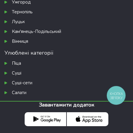
Ужгород
Тернопіль
Луцьк
Кам'янець-Подільський
Вінниця
Улюблені категорії
Піца
Суші
Суші-сети
Салати
КНОПКА
ЗВ'ЯЗКУ
Завантажити додаток