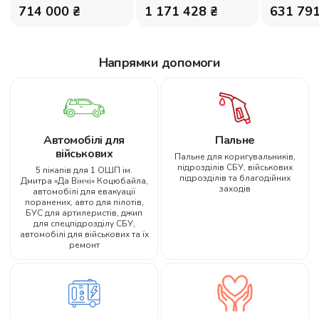
714 000 ₴
1 171 428 ₴
631 791
Напрямки допомоги
Автомобілі для
Пальне
військових
Пальне для коригувальників,
підрозділів СБУ, військових
5 пікапів для 1 ОШП ім.
підрозділів та благодійних
Дмитра «Да Вінчі» Коцюбайла,
заходів
автомобілі для евакуації
поранених, авто для пілотів,
БУС для артилеристів, джип
для спецпідрозділу СБУ,
автомобілі для військових та їх
ремонт