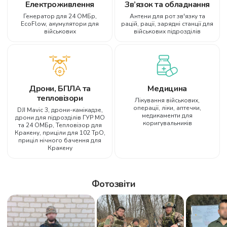
Електроживлення
Зв’язок та обладнання
Генератор для 24 ОМБр,
Антени для рот зв'язку та
EcoFlow, акумулятори для
рацій, рації, зарядні станції для
військових
військових підрозділів
Дрони, БПЛА та
Медицина
тепловізори
Лікування військових,
операції, ліки, аптечки,
DJI Mavic 3, дрони-камікадзе,
медикаменти для
дрони для підрозділів ГУР МО
коригувальників
та 24 ОМБр, Тепловізор для
Кракену, приціли для 102 ТрО,
приціл нічного бачення для
Кракену
Фотозвіти