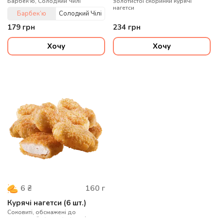
Барбек'ю, Солодкий Чилі
золотистої скоринки курячі
нагетси
Барбек’ю
Солодкий Чілі
179
грн
234
грн
Хочу
Хочу
160
г
6
₴
Курячі нагетси (6 шт.)
Соковиті, обсмажені до