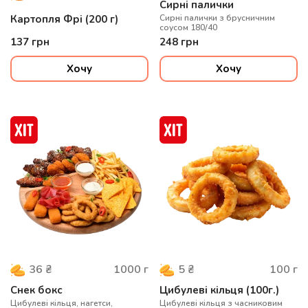
Сирні палички
Картопля Фрі (200 г)
Сирні палички з брусничним
соусом 180/40
137
грн
248
грн
Хочу
Хочу
1000
г
100
г
36
₴
5
₴
Снек бокс
Цибулеві кільця (100г.)
Цибулеві кільця, нагетси,
Цибулеві кільця з часниковим