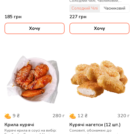
Солодкий чилі, Часниковий,
Манго чилі
Солодкий Чілі
Часниковий
185
грн
227
грн
Хочу
Хочу
280
г
320
г
9
₴
12
₴
Крила курячі
Курячі нагетси (12 шт.)
Курячі крила в соусі на вибір:
Соковиті, обсмажені до