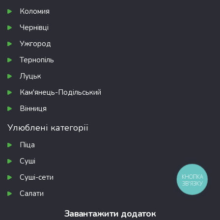
Коломия
Чернівці
Ужгород
Тернопіль
Луцьк
Кам'янець-Подільський
Вінниця
Улюблені категорії
Піца
Суші
Суші-сети
КНОПКА
ЗВ'ЯЗКУ
Салати
Завантажити додаток