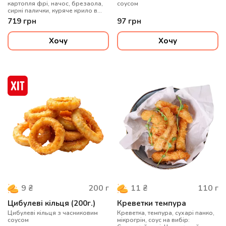
картопля фрі, начос, брезаола,
соусом
сирні палички, куряче крило в
соусі барбекю;соуси -
719
грн
97
грн
часниковий, цезар, солодкий
чилі; мікрогрін, перець чилі
свіжий гострий
Хочу
Хочу
200
г
110
г
9
₴
11
₴
Цибулеві кільця (200г.)
Креветки темпура
Цибулеві кільця з часниковим
Креветка, темпура, сухарі панко,
соусом
мікрогрін, соус на вибір: