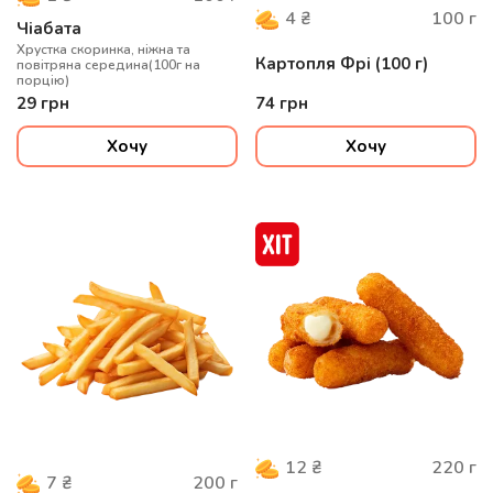
100
г
4
₴
Чіабата
Хрустка скоринка, ніжна та
Картопля Фрі (100 г)
повітряна середина(100г на
порцію)
29
грн
74
грн
Хочу
Хочу
220
г
12
₴
200
г
7
₴