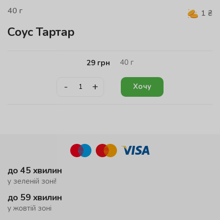
40
г
1
₴
Соус Тартар
40
г
29
грн
-
+
Хочу
до 45 хвилин
у зеленій зоні!
до 59 хвилин
у жовтій зоні