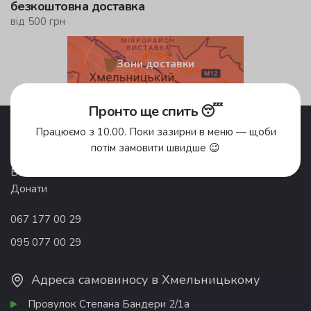
безкоштовна доставка
від 500 грн
Зони доставки
Пронто ще спить 😴
Акції
Pronto Club
Працюємо з 10.00. Поки зазирни в меню — щоби
Доставка їжі
Відгуки
потім замовити швидше 😉
Про компанію
Франшиза
Вакансії
Контакти
Донати
067 177 00 29
095 077 00 29
Адреса самовиносу в Хмельницькому
Провулок Степана Бандери 2/1а