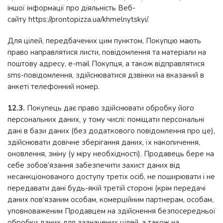
іншої інформації про діяльність Веб-
сайту https://prontopizza.ua/khmelnytskyi/.
Для цілей, передбачених цим пунктом, Покупцю мають
право направлятися листи, повідомлення та матеріали на
поштову адресу, e-mail Покупця, а також відправлятися
sms-повідомлення, здійснюватися дзвінки на вказаний в
анкеті телефонний номер.
12.3.
Покупець дає право здійснювати обробку його
персональних даних, у тому числі: поміщати персональні
дані в бази даних (без додаткового повідомлення про це),
здійснювати довічне зберігання даних, їх накопичення,
оновлення, зміну (у міру необхідності). Продавець бере на
себе зобов’язання забезпечити захист даних від
несанкціонованого доступу третіх осіб, не поширювати і не
передавати дані будь-якій третій стороні (крім передачі
даних пов’язаним особам, комерційним партнерам, особам,
уповноваженим Продавцем на здійснення безпосередньої
обробки даних для зазначених цілей, а також на