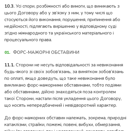
10.3.
Усі спори, розбіжності або вимоги, що виникають з
цього Договору або у зв’язку з ним, у тому числі що
стосуються його виконання, порушення, припинення або
недійсності, підлягають вирішенню у відповідному суді
згідно міжнародного та українського матеріального і
процесуального права.
ФОРС-МАЖОРНІ ОБСТАВИНИ
11.1.
Сторони не несуть відповідальності за невиконання
будь-якого зі своїх зобов’язань, за винятком зобов’язань
по оплаті, якщо доведуть, що таке невиконання було
викликано форс-мажорними обставинами, тобто подіями
або обставинами, дійсно знаходяться поза контролем
такої Сторони, настали після укладення цього Договору,
що носять непередбачений і невідворотний характер.
До форс-мажорних обставин належать, зокрема, природні
катаклізми, страйки, пожежі, повені, вибухи, обмерзання,