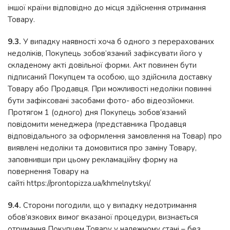
іншої країни відповідно до місця здійснення отримання
Товару.
9.3.
У випадку наявності хоча б одного з перерахованих
недоліків, Покупець зобов’язаний зафіксувати його у
складеному акті довільної форми. Акт повинен бути
підписаний Покупцем та особою, що здійснила доставку
Товару або Продавця. При можливості недоліки повинні
бути зафіксовані засобами фото- або відеозйомки.
Протягом 1 (одного) дня Покупець зобов’язаний
повідомити менеджера (представника Продавця
відповідального за оформлення замовлення на Товар) про
виявлені недоліки та домовитися про заміну Товару,
заповнивши при цьому рекламаційну форму на
повернення Товару на
сайті https://prontopizza.ua/khmelnytskyi/.
9.4.
Сторони погодили, що у випадку недотримання
обов’язкових вимог вказаної процедури, визнається
отримання Покупцем Товару у належному стані – без