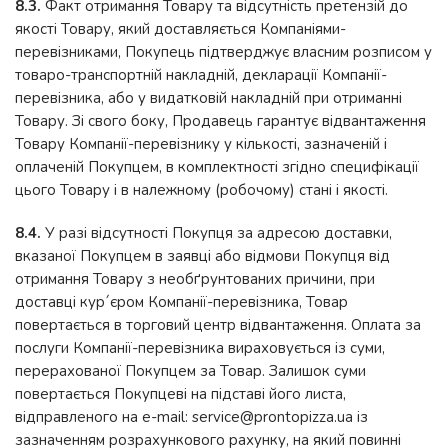
8.3.
Факт отримання Товару та відсутність претензій до
якості Товару, який доставляється Компаніями-
перевізниками, Покупець підтверджує власним розписом у
товаро-транспортній накладній, декларації Компанії-
перевізника, або у видатковій накладній при отриманні
Товару. Зі свого боку, Продавець гарантує відвантаження
Товару Компанії-перевізнику у кількості, зазначеній і
оплаченій Покупцем, в комплектності згідно специфікації
цього Товару і в належному (робочому) стані і якості.
8.4.
У разі відсутності Покупця за адресою доставки,
вказаної Покупцем в заявці або відмови Покупця від
отримання Товару з необґрунтованих причини, при
доставці кур´єром Компанії-перевізника, Товар
повертається в торговий центр відвантаження. Оплата за
послуги Компанії-перевізника вираховується із суми,
перерахованої Покупцем за Товар. Залишок суми
повертається Покупцеві на підставі його листа,
відправленого на e-mail:
service@prontopizza.ua
із
зазначенням розрахункового рахунку, на який повинні