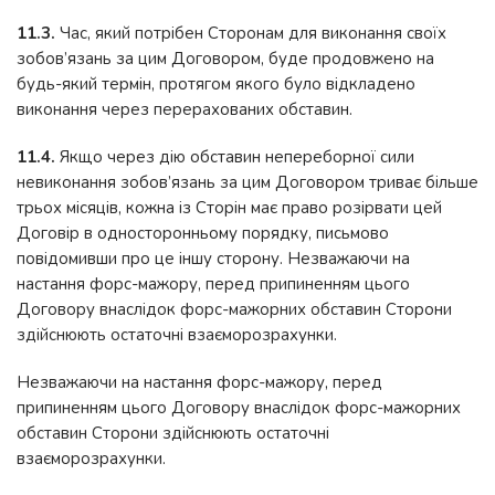
11.3.
Час, який потрібен Сторонам для виконання своїх
зобов’язань за цим Договором, буде продовжено на
будь-який термін, протягом якого було відкладено
виконання через перерахованих обставин.
11.4.
Якщо через дію обставин непереборної сили
невиконання зобов’язань за цим Договором триває більше
трьох місяців, кожна із Сторін має право розірвати цей
Договір в односторонньому порядку, письмово
повідомивши про це іншу сторону. Незважаючи на
настання форс-мажору, перед припиненням цього
Договору внаслідок форс-мажорних обставин Сторони
здійснюють остаточні взаєморозрахунки.
Незважаючи на настання форс-мажору, перед
припиненням цього Договору внаслідок форс-мажорних
обставин Сторони здійснюють остаточні
взаєморозрахунки.