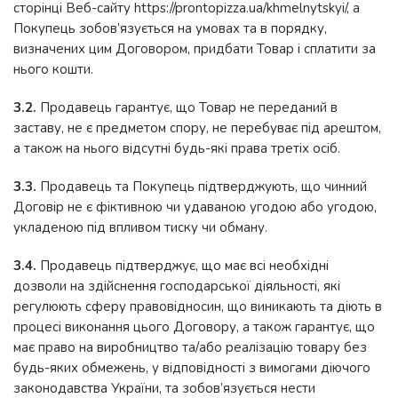
сторінці Веб-сайту https://prontopizza.ua/khmelnytskyi/, а
Покупець зобов’язується на умовах та в порядку,
визначених цим Договором, придбати Товар і сплатити за
нього кошти.
3.2.
Продавець гарантує, що Товар не переданий в
заставу, не є предметом спору, не перебуває під арештом,
а також на нього відсутні будь-які права третіх осіб.
3.3.
Продавець та Покупець підтверджують, що чинний
Договір не є фіктивною чи удаваною угодою або угодою,
укладеною під впливом тиску чи обману.
3.4.
Продавець підтверджує, що має всі необхідні
дозволи на здійснення господарської діяльності, які
регулюють сферу правовідносин, що виникають та діють в
процесі виконання цього Договору, а також гарантує, що
має право на виробництво та/або реалізацію товару без
будь-яких обмежень, у відповідності з вимогами діючого
законодавства України, та зобов’язується нести