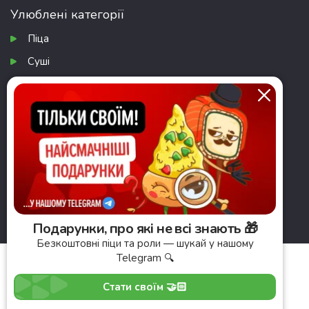
Улюблені категорії
Піца
Суші
Суші-сети
Салати
Завантажити додаток
Подарунки, про які не всі знають 🎁
Безкоштовні піци та роли — шукай у нашому
Telegram 🔍
© 2026 Pronto Pizza. Усі права захищено
Публічна оферта
Стати своїм 🤝🏻
Політика конфіденційності