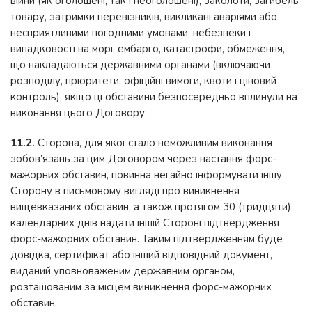
війни (як оголошені, так і неоголошені), заколоти, загибель
товару, затримки перевізників, викликані аваріями або
несприятливими погодними умовами, небезпеки і
випадковості на морі, ембарго, катастрофи, обмеження,
що накладаються державними органами (включаючи
розподілу, пріоритети, офіційні вимоги, квоти і ціновий
контроль), якщо ці обставини безпосередньо вплинули на
виконання цього Договору.
11.2.
Сторона, для якої стало неможливим виконання
зобов’язань за цим Договором через настання форс-
мажорних обставин, повинна негайно інформувати іншу
Сторону в письмовому вигляді про виникнення
вищевказаних обставин, а також протягом 30 (тридцяти)
календарних днів надати іншій Стороні підтвердження
форс-мажорних обставин. Таким підтвердженням буде
довідка, сертифікат або інший відповідний документ,
виданий уповноваженим державним органом,
розташованим за місцем виникнення форс-мажорних
обставин.