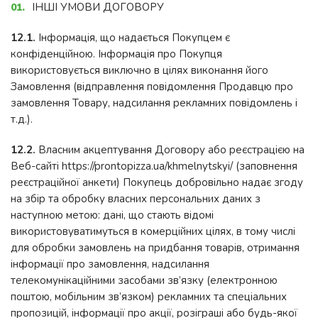
ІНШІ УМОВИ ДОГОВОРУ
12.1.
Інформація, що надається Покупцем є
конфіденційною. Інформація про Покупця
використовується виключно в цілях виконання його
Замовлення (відправлення повідомлення Продавцю про
замовлення Товару, надсилання рекламних повідомлень і
т.д.).
12.2.
Власним акцептування Договору або реєстрацією на
Веб-сайті https://prontopizza.ua/khmelnytskyi/ (заповнення
реєстраційної анкети) Покупець добровільно надає згоду
на збір та обробку власних персональних даних з
наступною метою: дані, що стають відомі
використовуватимуться в комерційних цілях, в тому числі
для обробки замовлень на придбання товарів, отримання
інформації про замовлення, надсилання
телекомунікаційними засобами зв’язку (електронною
поштою, мобільним зв’язком) рекламних та спеціальних
пропозицій, інформації про акції, розіграші або будь-якої