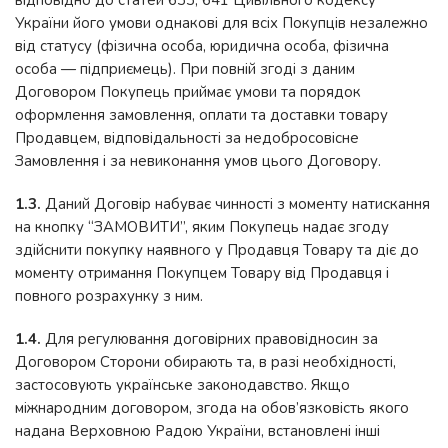
відповідно до статей 633, 641 Цивільного кодексу
України його умови однакові для всіх Покупців незалежно
від статусу (фізична особа, юридична особа, фізична
особа — підприємець). При повній згоді з даним
Договором Покупець приймає умови та порядок
оформлення замовлення, оплати та доставки товару
Продавцем, відповідальності за недобросовісне
Замовлення і за невиконання умов цього Договору.
1.3.
Даний Договір набуває чинності з моменту натискання
на кнопку “ЗАМОВИТИ”, яким Покупець надає згоду
здійснити покупку наявного у Продавця Товару та діє до
моменту отримання Покупцем Товару від Продавця і
повного розрахунку з ним.
1.4.
Для регулювання договірних правовідносин за
Договором Сторони обирають та, в разі необхідності,
застосовують українське законодавство. Якщо
міжнародним договором, згода на обов’язковість якого
надана Верховною Радою України, встановлені інші