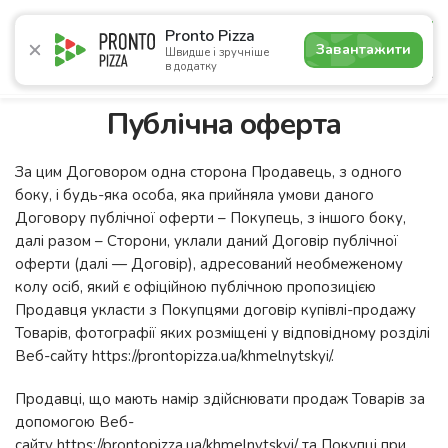
4.7
Pronto Pizza
Завантажити
Швидше і зручніше
в додатку
Акції
Піца
Суші
Сети
Сніданки
Комбо
Нап
Публічна оферта
За цим Договором одна сторона Продавець, з одного
боку, і будь-яка особа, яка прийняла умови даного
Договору публічної оферти – Покупець, з іншого боку,
далі разом – Сторони, уклали даний Договір публічної
оферти (далі — Договір), адресований необмеженому
колу осіб, який є офіційною публічною пропозицією
Продавця укласти з Покупцями договір купівлі-продажу
Товарів, фотографії яких розміщені у відповідному розділі
Веб-сайту https://prontopizza.ua/khmelnytskyi/.
Продавці, що мають намір здійснювати продаж Товарів за
допомогою Веб-
сайту https://prontopizza.ua/khmelnytskyi/ та Покупці при