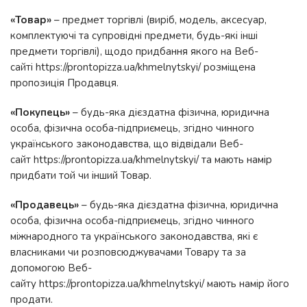
«Товар»
– предмет торгівлі (виріб, модель, аксесуар,
комплектуючі та супровідні предмети, будь-які інші
предмети торгівлі), щодо придбання якого на Веб-
сайті https://prontopizza.ua/khmelnytskyi/ розміщена
пропозиція Продавця.
«Покупець»
– будь-яка дієздатна фізична, юридична
особа, фізична особа-підприємець, згідно чинного
українського законодавства, що відвідали Веб-
сайт https://prontopizza.ua/khmelnytskyi/ та мають намір
придбати той чи інший Товар.
«Продавець»
– будь-яка дієздатна фізична, юридична
особа, фізична особа-підприємець, згідно чинного
міжнародного та українського законодавства, які є
власниками чи розповсюджувачами Товару та за
допомогою Веб-
сайту https://prontopizza.ua/khmelnytskyi/ мають намір його
продати.