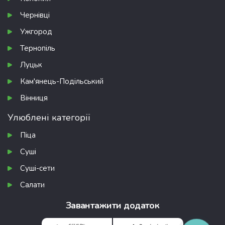
Чернівці
Ужгород
Тернопіль
Луцьк
Кам'янець-Подільський
Вінниця
Улюблені категорії
Піца
Суші
Суші-сети
Салати
Завантажити додаток