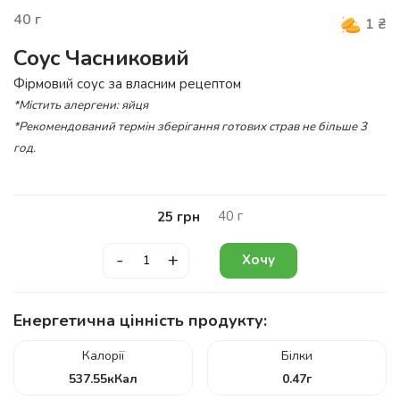
40
г
1
₴
Соус Часниковий
Фірмовий соус за власним рецептом
*Містить алергени: яйця
*Рекомендований термін зберігання готових страв не більше 3
год.
40
г
25
грн
-
+
Хочу
Енергетична цінність продукту:
Калорії
Білки
537.55
кКал
0.47
г