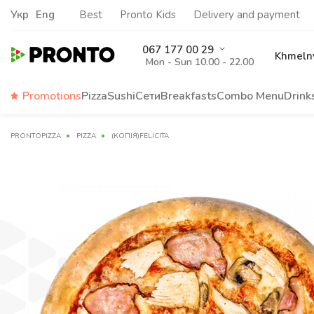
Укр
Eng
Best
Pronto Kids
Delivery and payment
067 177 00 29
Khmelny
Mon - Sun 10.00 - 22.00
Promotions
Pizza
Sushi
Сети
Breakfasts
Сombo Menu
Drink
PRONTOPIZZA
PIZZA
(КОПІЯ)FELICITA