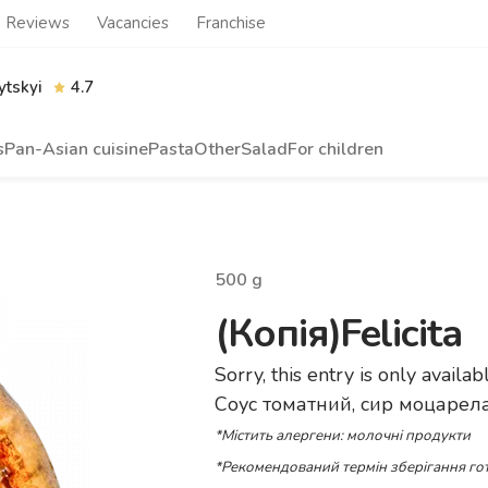
Reviews
Vacancies
Franchise
tskyi
4.7
s
Pan-Asian cuisine
Pasta
Other
Salad
For children
500
g
(Копія)Felicita
Sorry, this entry is only availab
Соус томатний, сир моцарела
*Містить алергени: молочні продукти
*Рекомендований термін зберігання гот