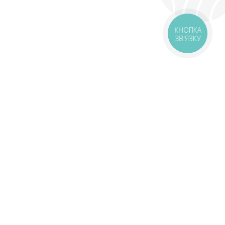
КНОПКА
ЗВ'ЯЗКУ
livery
Delivery areas
00 UAH
Download app