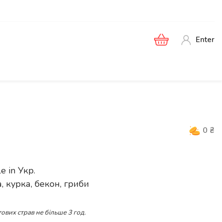
Enter
0
₴
le in
Укр
.
, курка, бекон, гриби
ових страв не більше 3 год.