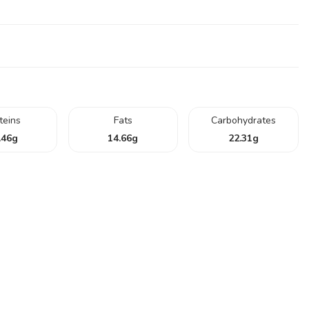
teins
Fats
Carbohydrates
.46
g
14.66
g
22.31
g