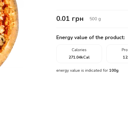
0.01
грн
500
g
Energy value of the product:
Calories
Pro
271.04
kCal
12
energy value is indicated for
100g