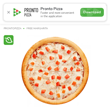
4.7
Pronto Pizza
Download
Faster and more convenient
in the application
Promotions
Pizza
Sushi
Сети
Breakfasts
Сomb
PRONTOPIZZA
FREE MARGARITA