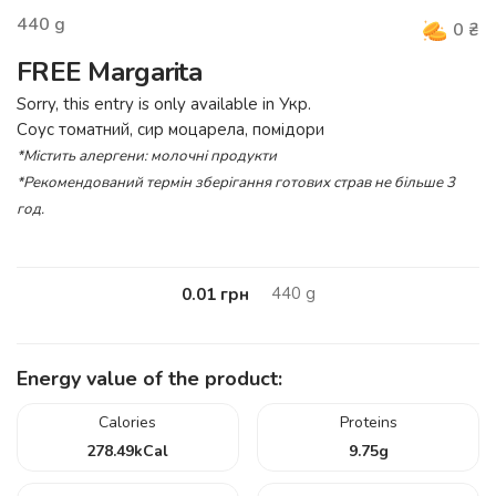
440
g
0
₴
FREE Margarita
Sorry, this entry is only available in
Укр
.
Соус томатний, сир моцарела, помідори
*Містить алергени: молочні продукти
*Рекомендований термін зберігання готових страв не більше 3
год.
440
g
0.01
грн
Energy value of the product:
Calories
Proteins
278.49
kCal
9.75
g