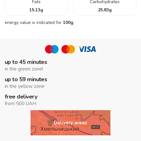
Fats
Carbohydrates
15.13
g
25.83
g
energy value is indicated for
100g
up to 45 minutes
in the green zone!
up to 59 minutes
in the yellow zone
free delivery
from 500 UAH
Delivery areas