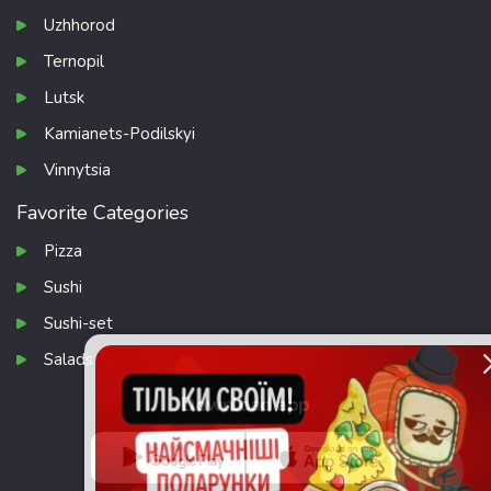
Uzhhorod
Ternopil
Lutsk
Kamianets-Podilskyi
Vinnytsia
Favorite Categories
Pizza
Sushi
Sushi-set
Salads
Download app
КНОПКА
ЗВ'ЯЗКУ