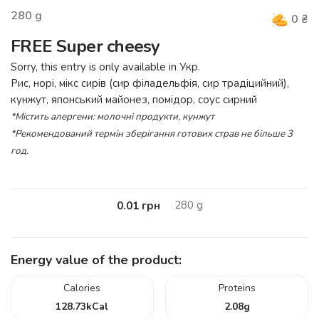
280
g
0
₴
FREE Super cheesy
Sorry, this entry is only available in
Укр
.
Рис, норі, мікс сирів (сир філадельфія, сир традіцийний),
кунжут, японський майонез, помідор, соус сирний
*Містить алергени: молочні продукти, кунжут
*Рекомендований термін зберігання готових страв не більше 3
год.
280
g
0.01
грн
Energy value of the product:
Calories
Proteins
128.73
kCal
2.08
g