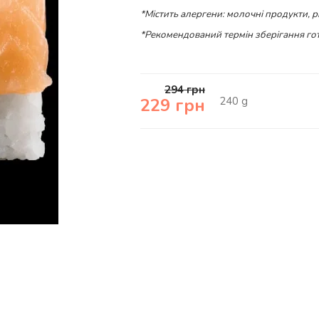
*Містить алергени: молочні продукти, 
*Рекомендований термін зберігання гот
294
грн
240
g
229
грн