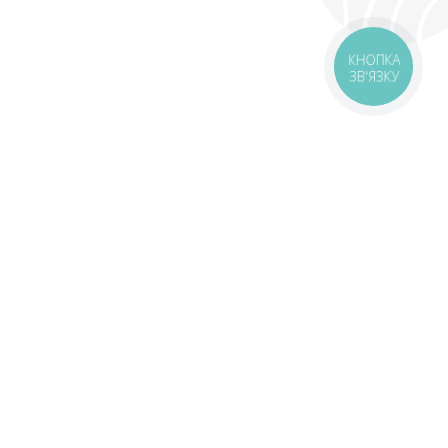
КНОПКА
ЗВ'ЯЗКУ
livery
Delivery areas
00 UAH
Download app