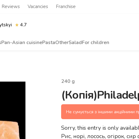
Reviews
Vacancies
Franchise
tskyi
4.7
s
Pan-Asian cuisine
Pasta
Other
Salad
For children
240
g
(Копія)Philade
Не сумується з іншими акційними 
Sorry, this entry is only availab
Рис, норі, лосось, огірок, си