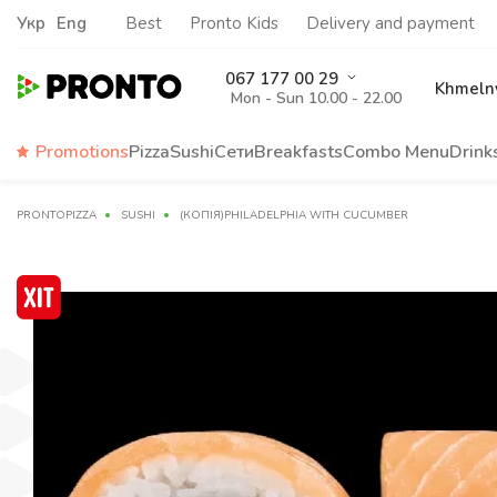
Укр
Eng
Best
Pronto Kids
Delivery and payment
067 177 00 29
Khmelny
Mon - Sun 10.00 - 22.00
Promotions
Pizza
Sushi
Сети
Breakfasts
Сombo Menu
Drink
PRONTOPIZZA
SUSHI
(КОПІЯ)PHILADELPHIA WITH CUCUMBER