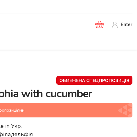
Enter
ОБМЕЖЕНА СПЕЦПРОПОЗИЦІЯ
lphia with cucumber
пропозиціями
le in
Укр
.
р філадельфія