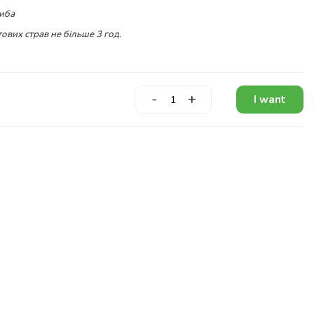
риба
ових страв не більше 3 год.
-
+
I want