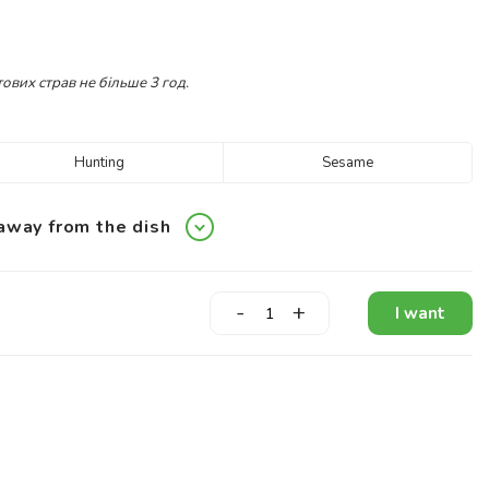
ових страв не більше 3 год.
Hunting
Sesame
away from the dish
-
+
I want