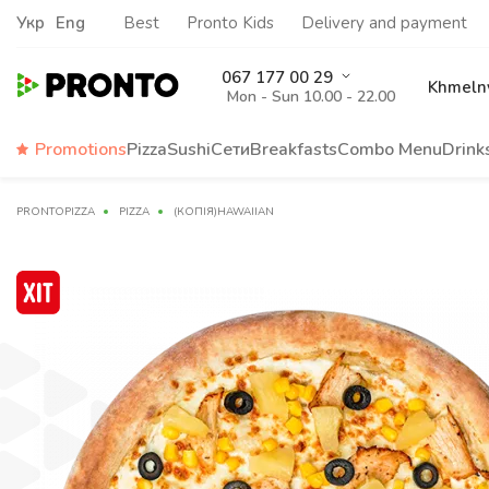
Укр
Eng
Best
Pronto Kids
Delivery and payment
067 177 00 29
Khmelny
Mon - Sun 10.00 - 22.00
Promotions
Pizza
Sushi
Сети
Breakfasts
Сombo Menu
Drink
PRONTOPIZZA
PIZZA
(КОПІЯ)HAWAIIAN