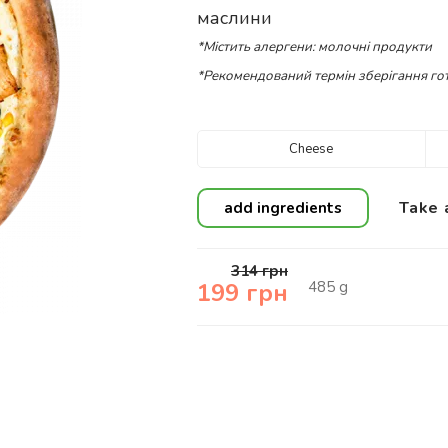
маслини
*Містить алергени: молочні продукти
*Рекомендований термін зберігання гот
Cheese
Take 
add ingredients
314
грн
485
g
199
грн