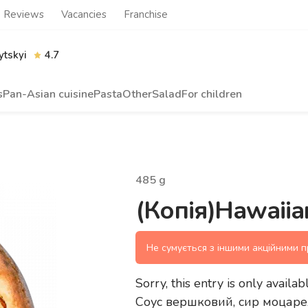
Reviews
Vacancies
Franchise
tskyi
4.7
s
Pan-Asian cuisine
Pasta
Other
Salad
For children
485
g
(Копія)Hawaiia
Не сумується з іншими акційними 
Sorry, this entry is only availab
Соус вершковий, сир моцарел