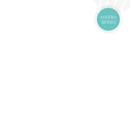
КНОПКА
ЗВ'ЯЗКУ
livery
Delivery areas
00 UAH
Download app