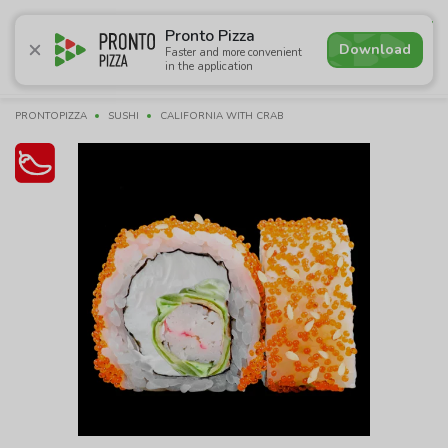
4.8
Pronto Pizza
Download
Faster and more convenient
in the application
Promotions
Pizza
Sushi
Сети
Breakfasts
Сomb
PRONTOPIZZA
SUSHI
CALIFORNIA WITH CRAB