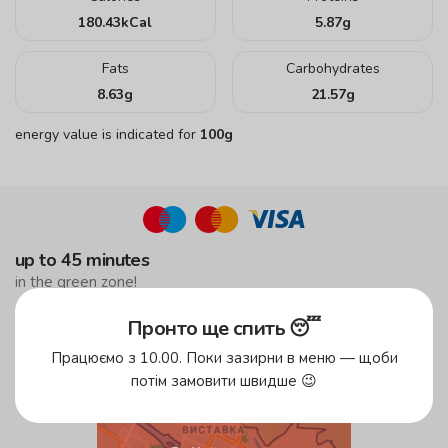
180.43
kCal
5.87
g
Fats
Carbohydrates
8.63
g
21.57
g
energy value is indicated for
100g
up to 45 minutes
in the green zone!
up to 59 minutes
Пронто ще спить 😴
in the yellow zone
Працюємо з 10.00. Поки зазирни в меню — щоби
free delivery
потім замовити швидше 😉
from 500 UAH