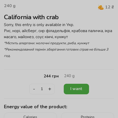
240
g
12
₴
California with crab
Sorry, this entry is only available in
Укр
.
Рис, норі, айсберг, сир філадельфія, крабова паличка, ікра
масаго, майонез, соус кімчі, кунжут
*Містить алергени: молочні продукти, риба, кунжут
*Рекомендований термін зберігання готових страв не більше 3
год.
240
g
244
грн
-
+
I want
Energy value of the product:
Calories
Proteins