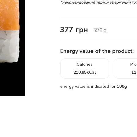
*Рекомендований термін зберігання гот
377
грн
270
g
Energy value of the product:
Calories
Pro
210.85
kCal
11
energy value is indicated for
100g