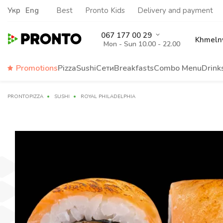
Укр
Eng
Best
Pronto Kids
Delivery and payment
067 177 00 29
Khmelny
Mon - Sun 10.00 - 22.00
Promotions
Pizza
Sushi
Сети
Breakfasts
Сombo Menu
Drink
PRONTOPIZZA
SUSHI
ROYAL PHILADELPHIA