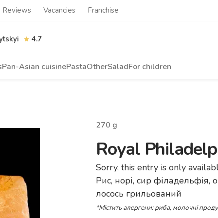
Reviews
Vacancies
Franchise
tskyi
4.7
s
Pan-Asian cuisine
Pasta
Other
Salad
For children
270
g
Royal Philadelp
Sorry, this entry is only availab
Рис, норі, сир філадельфія, о
лосось грильований
*Містить алергени: риба, молочні прод