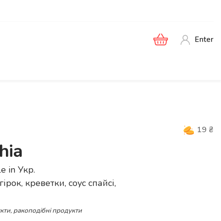
Enter
19
₴
hia
le in
Укр
.
гірок, креветки, соус спайсі,
укти, ракоподібні продукти