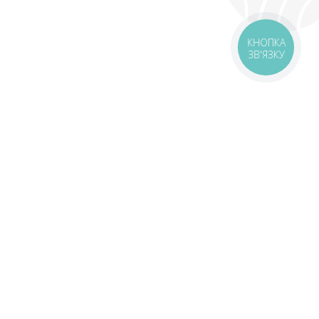
КНОПКА
ЗВ'ЯЗКУ
livery
Delivery areas
00 UAH
Download app