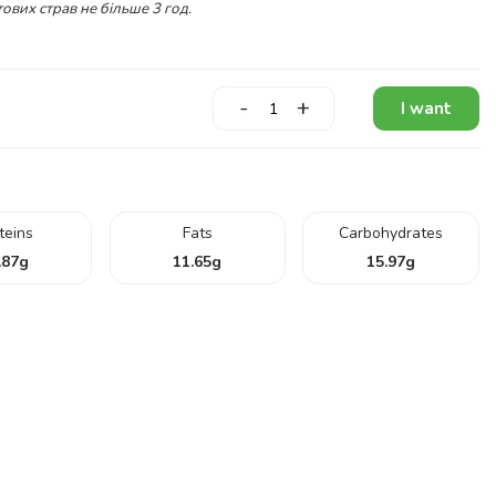
ових страв не більше 3 год.
-
+
I want
teins
Fats
Carbohydrates
.87
g
11.65
g
15.97
g