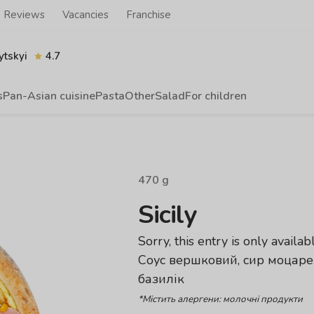
Reviews
Vacancies
Franchise
tskyi
4.7
s
Pan-Asian cuisine
Pasta
Other
Salad
For children
470
g
Sicily
Sorry, this entry is only availab
Соус вершковий, сир моцарел
базилік
*Містить алергени: молочні продукти