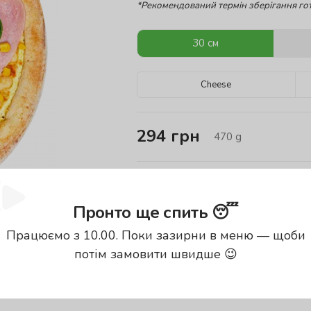
*Рекомендований термін зберігання гот
30 см
Cheese
294
грн
470
g
Energy value of the product:
Пронто ще спить 😴
Calories
Pro
250.05
kCal
10
Працюємо з 10.00. Поки зазирни в меню — щоби
потім замовити швидше 😉
energy value is indicated for
100g