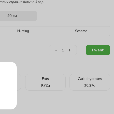
ових страв не більше 3 год.
40 см
Hunting
Sesame
-
+
I want
teins
Fats
Carbohydrates
.71
g
9.72
g
30.27
g