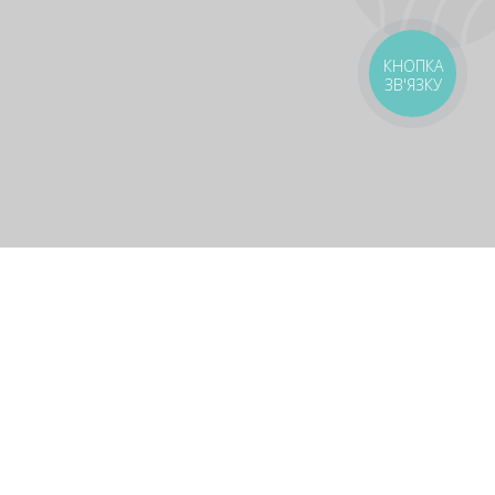
КНОПКА
ЗВ'ЯЗКУ
livery
Delivery areas
00 UAH
Download app