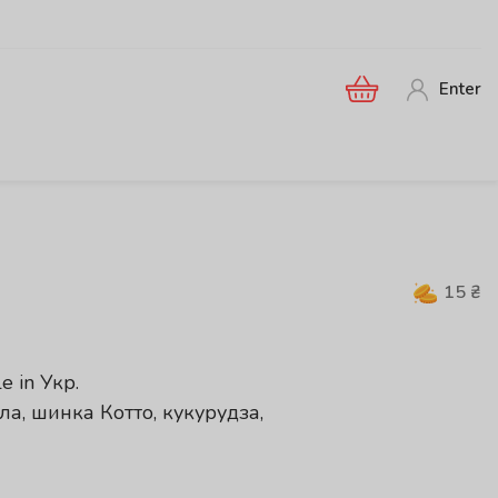
Enter
15
₴
le in
Укр
.
а, шинка Котто, кукурудза,