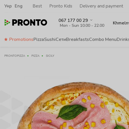
Укр
Eng
Best
Pronto Kids
Delivery and payment
067 177 00 29
Khmelny
Mon - Sun 10.00 - 22.00
Promotions
Pizza
Sushi
Сети
Breakfasts
Сombo Menu
Drink
PRONTOPIZZA
PIZZA
SICILY