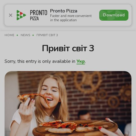
4.7
Pronto Pizza
Download
Faster and more convenient
in the application
Promotions
Pizza
Sushi
Сети
Breakfasts
Сomb
HOME
NEWS
ПРИВІТ СВІТ 3
Привіт світ 3
Sorry, this entry is only available in
Укр
.