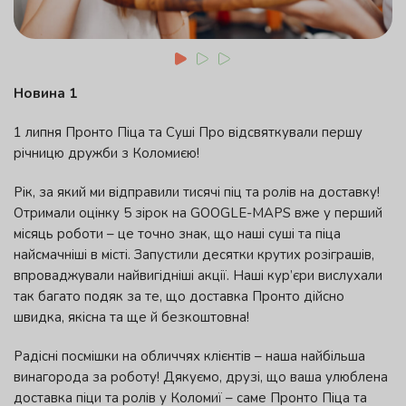
Новина 1
1 липня Пронто Піца та Суші Про відсвяткували першу
річницю дружби з Коломиєю!
Рік, за який ми відправили тисячі піц та ролів на доставку!
Отримали оцінку 5 зірок на GOOGLE-MAPS вже у перший
місяць роботи – це точно знак, що наші суші та піца
найсмачніші в місті. Запустили десятки крутих розіграшів,
впроваджували найвигідніші акції. Наші кур’єри вислухали
так багато подяк за те, що доставка Пронто дійсно
швидка, якісна та ще й безкоштовна!
Радісні посмішки на обличчях клієнтів – наша найбільша
винагорода за роботу! Дякуємо, друзі, що ваша улюблена
доставка піци та ролів у Коломиї – саме Пронто Піца та