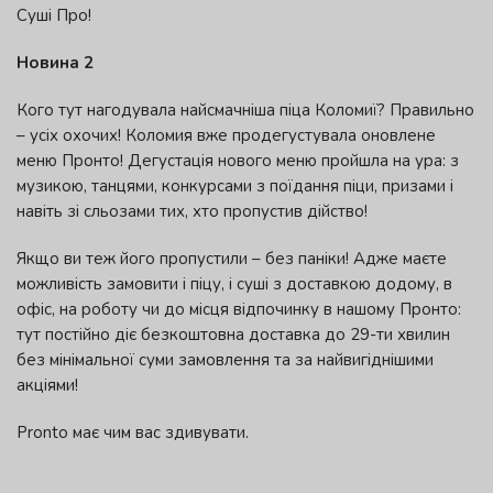
Суші Про!
Новина 2
Кого тут нагодувала найсмачніша піца Коломиї? Правильно
– усіх охочих! Коломия вже продегустувала оновлене
меню Пронто! Дегустація нового меню пройшла на ура: з
музикою, танцями, конкурсами з поїдання піци, призами і
навіть зі сльозами тих, хто пропустив дійство!
Якщо ви теж його пропустили – без паніки! Адже маєте
можливість замовити і піцу, і суші з доставкою додому, в
офіс, на роботу чи до місця відпочинку в нашому Пронто:
тут постійно діє безкоштовна доставка до 29-ти хвилин
без мінімальної суми замовлення та за найвигіднішими
акціями!
Pronto має чим вас здивувати.