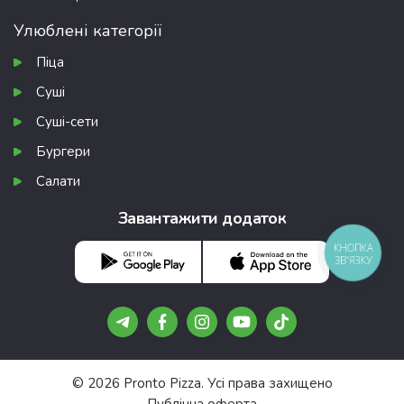
Улюблені категорії
Піца
Суші
Суші-сети
Бургери
Салати
Завантажити додаток
КНОПКА
ЗВ'ЯЗКУ
© 2026 Pronto Pizza. Усі права захищено
Публічна оферта