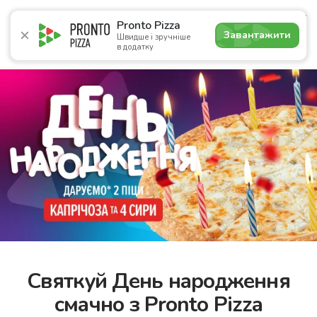
4.7
Pronto Pizza
Завантажити
Швидше і зручніше
в додатку
Акції
Піца
Суші
Сети
Бургери
Комбо
Напо
Святкуй День народження
смачно з Pronto Pizza