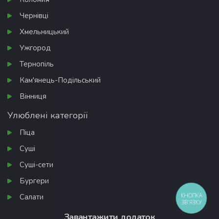
Чернівці
Хмельницький
Ужгород
Тернопіль
Кам'янець-Подільський
Вінниця
Улюблені категорії
Піца
Суші
Суші-сети
Бургери
КНОПКА
Салати
ЗВ'ЯЗКУ
Завантажити додаток