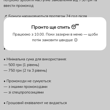
потрібно зробити наступне замовлення від 750 грн та
ввести промокод
📌 Бонуси нараховуються протягом 24 год після
замовлення
Пронто ще спить 😴
❗️ ВАЖЛИВІ УМОВИ:
Працюємо з 10.00. Поки зазирни в меню — щоби
потім замовити швидше 😉
• 1 чек = 1 скретч-карта
• 1 промокод = 1 замовлення
• Мінімальна сума для використання:
— 500 грн (1 рівень)
— 750 грн (2 та 3 рівень)
• Промокоди не сумуються:
— з іншими промокодами
— зі спецпропозиціями
• Грошовий еквівалент не видається