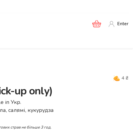
Enter
4
₴
ick-up only)
le in
Укр
.
а, салямі, кукурудза
ових страв не більше 3 год.