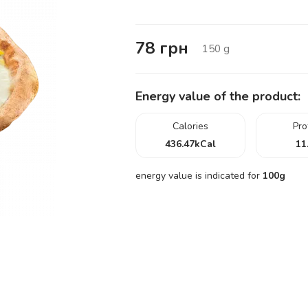
78
грн
150
g
Energy value of the product:
Calories
Pro
436.47
kCal
11
energy value is indicated for
100g