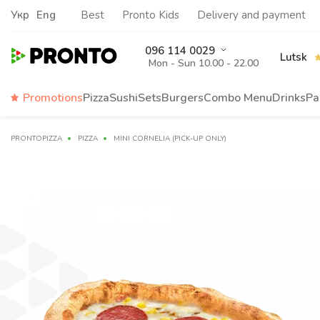
Укр
Eng
Best
Pronto Kids
Delivery and payment
096 114 0029
Lutsk
Mon - Sun 10.00 - 22.00
Promotions
Pizza
Sushi
Sets
Burgers
Сombo Menu
Drinks
Pa
PRONTOPIZZA
PIZZA
MINI CORNELIA (PICK-UP ONLY)