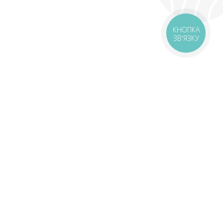
КНОПКА
ЗВ'ЯЗКУ
livery
Delivery areas
00 UAH
Download app