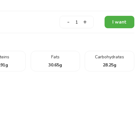
-
+
I want
teins
Fats
Carbohydrates
.91
g
30.65
g
28.25
g