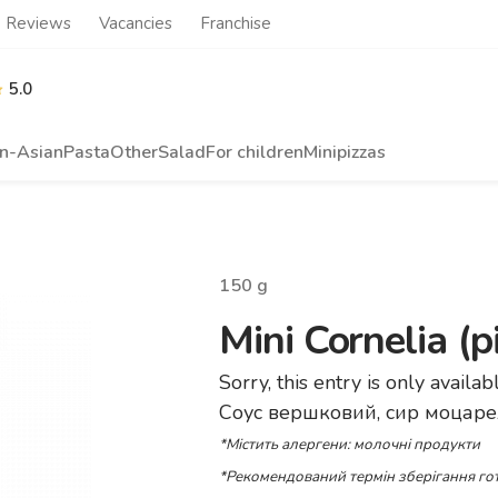
Reviews
Vacancies
Franchise
5.0
n-Asian
Pasta
Other
Salad
For children
Minipizzas
150
g
Mini Cornelia (p
Sorry, this entry is only availab
Соус вершковий, сир моцарел
*Містить алергени: молочні продукти
*Рекомендований термін зберігання гот