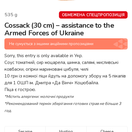
535
g
ОБМЕЖЕНА СПЕЦПРОПОЗИЦІЯ
Cossack (30 cm) – assistance to the
Armed Forces of Ukraine
Не сумується з іншими акційними пропозиціями
Sorry, this entry is only available in
Укр
.
Cоус томатний, сир моцарела, шинка, салямі, мисливські
ковбаски, огірки мариновані цибуля, чилі
10 грн із кожної піци йдуть на допомогу збору на 5 пікапів
для 1 ОШП ім. Дмитра «Да Вінчі» Коцюбайла.
Піца є гострою.
*Містить алергени: молочні продукти
*Рекомендований термін зберігання готових страв не більше 3
год.
Sesame
Hunting
Cheese