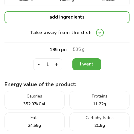
add ingredients
Take away from the dish
535
g
195
грн
-
+
I want
Energy value of the product:
Calories
Proteins
352.07
kCal
11.22
g
Fats
Carbohydrates
24.58
g
21.5
g