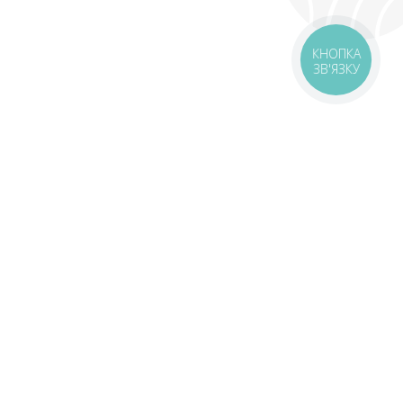
КНОПКА
ЗВ'ЯЗКУ
livery
Delivery areas
00 UAH
Download app