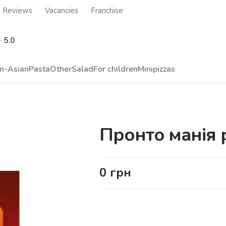
Reviews
Vacancies
Franchise
5.0
n-Asian
Pasta
Other
Salad
For children
Minipizzas
Пронто манія 
0
грн