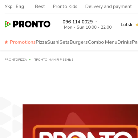
Укр
Eng
Best
Pronto Kids
Delivery and payment
096 114 0029
Lutsk
Mon - Sun 10.00 - 22.00
Promotions
Pizza
Sushi
Sets
Burgers
Сombo Menu
Drinks
Pa
PRONTOPIZZA
ПРОНТО МАНІЯ РІВЕНЬ 3