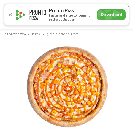
5.0
Pronto Pizza
Download
Faster and more convenient
in the application
Promotions
Pizza
Sushi
Sets
Burgers
Сombo 
PRONTOPIZZA
PIZZA
(КОПІЯ)SPICY CHICKEN