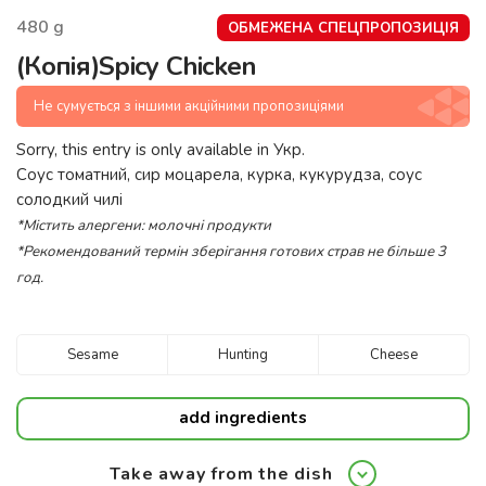
480
g
ОБМЕЖЕНА СПЕЦПРОПОЗИЦІЯ
(Копія)Spicy Chicken
Не сумується з іншими акційними пропозиціями
Sorry, this entry is only available in
Укр
.
Соус томатний, сир моцарела, курка, кукурудза, соус
солодкий чилі
*Містить алергени: молочні продукти
*Рекомендований термін зберігання готових страв не більше 3
год.
Sesame
Hunting
Cheese
add ingredients
Take away from the dish