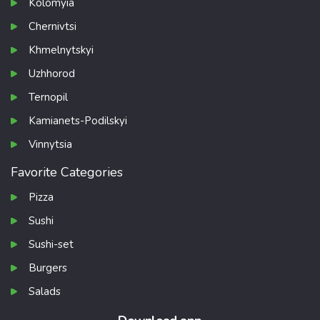
Kolomyia
Chernivtsi
Khmelnytskyi
Uzhhorod
Ternopil
Kamianets-Podilskyi
Vinnytsia
Favorite Categories
Pizza
Sushi
Sushi-set
Burgers
Salads