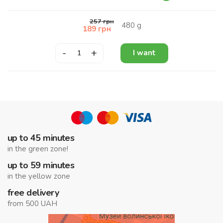
257
грн
480
g
189
грн
-
+
I want
up to 45 minutes
in the green zone!
up to 59 minutes
in the yellow zone
free delivery
from 500 UAH