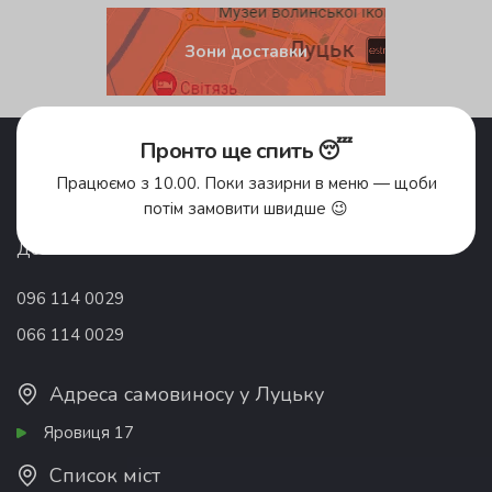
Зони доставки
Акції
Pronto Club
Пронто ще спить 😴
Доставка їжі
Відгуки
Працюємо з 10.00. Поки зазирни в меню — щоби
Про компанію
Франшиза
потім замовити швидше 😉
Вакансії
Контакти
Донати
096 114 0029
066 114 0029
Адреса самовиносу у Луцьку
Яровиця 17
Список міст