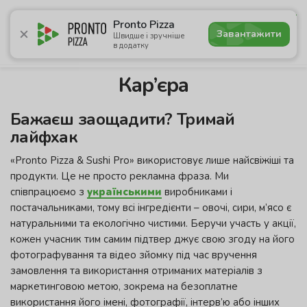
5.0
Pronto Pizza
Завантажити
Швидше і зручніше
в додатку
Акції
Піца
Суші
Сети
Бургери
Комбо
Напо
Кар’єра
Бажаєш заощадити? Тримай
лайфхак
«Pronto Pizza & Sushi Pro» використовує лише найсвіжіші та
продукти. Це не просто рекламна фраза. Ми
співпрацюємо з
українськими
виробниками і
постачальниками, тому всі інгредієнти – овочі, сири, м’ясо є
натуральними та екологічно чистими. Беручи участь у акції,
кожен учасник тим самим підтвер джує свою згоду на його
фотографування та відео зйомку під час вручення
замовлення та використання отриманих матеріалів з
маркетинговою метою, зокрема на безоплатне
використання його імені, фотографії, інтерв’ю або інших