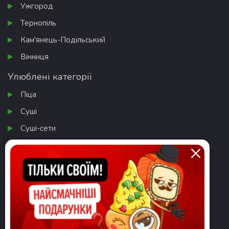
Ужгород
Тернопіль
Кам'янець-Подільський
Вінниця
Улюблені категорії
Піца
Суші
Суші-сети
Бургери
Салати
Завантажити додаток