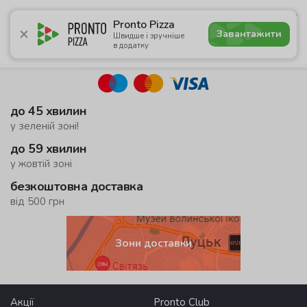
5.0
Pronto Pizza
Завантажити
Швидше і зручніше
в додатку
Акції
Піца
Суші
Сети
Бургери
Комбо
Напо
до 45 хвилин
у зеленій зоні!
до 59 хвилин
у жовтій зоні
безкоштовна доставка
від 500 грн
Зони доставки
Акції
Pronto Club