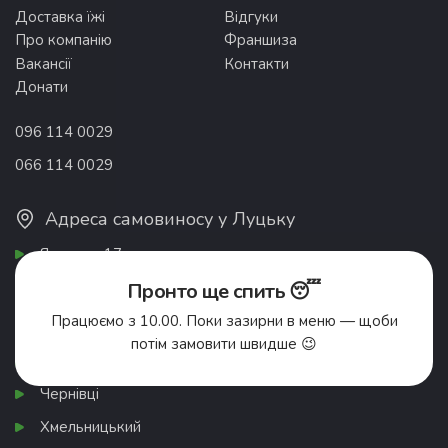
Доставка їжі
Відгуки
Про компанію
Франшиза
Вакансії
Контакти
Донати
096 114 0029
066 114 0029
Адреса самовиносу у Луцьку
Яровиця 17
Пронто ще спить 😴
Список міст
Працюємо з 10.00. Поки зазирни в меню — щоби
Івано-Франківськ
потім замовити швидше 😉
Коломия
Чернівці
Хмельницький