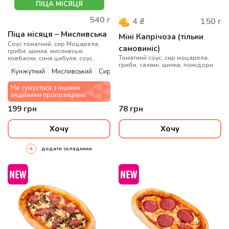
ПІЦА МІСЯЦЯ
540
г
150
г
4
₴
Піца місяця – Мисливська
Міні Капрічоза (тільки
Соус томатний, сир Моцарела,
самовиніс)
гриби, шинка, мисливські
Томатний соус, сир моцарела,
ковбаски, синя цибуля, соус
гриби, салямі, шинка, помідори
Барбекю
Кунжутний
Мисливський
Сирний
Не сумується з іншими
акційними пропозиціями
199
грн
78
грн
Хочу
Хочу
додати складники