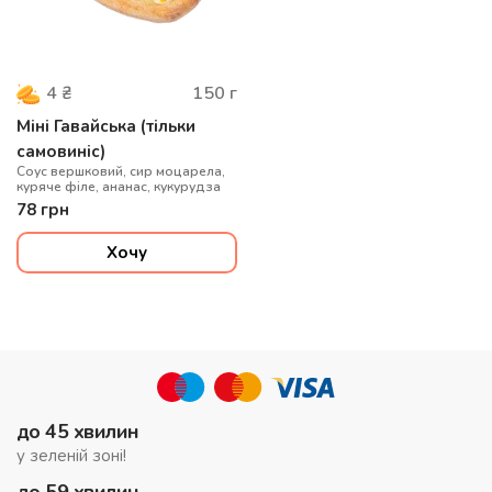
150
г
4
₴
Міні Гавайська (тільки
самовиніс)
Соус вершковий, сир моцарела,
куряче філе, ананас, кукурудза
78
грн
Хочу
до 45 хвилин
у зеленій зоні!