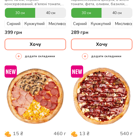
консервований, в'ялені томати,
томати, фета, оливки, базилік,
рукола, насіння гарбуза, медово-
олія з тим'яном
гірчичний та бальзамічний соус
30 см
40 см
30 см
40 см
Сирний
Кунжутний
Мисливський
Сирний
Кунжутний
Мисливськи
399
грн
289
грн
Хочу
Хочу
додати складники
додати складники
460
г
540
г
15
₴
13
₴