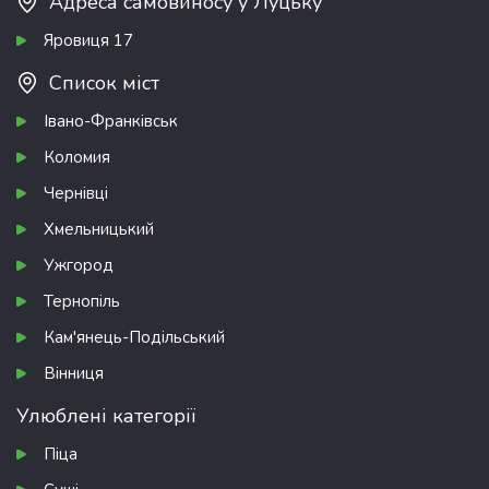
Адреса самовиносу у Луцьку
Яровиця 17
Список міст
Івано-Франківськ
Коломия
Чернівці
Хмельницький
Ужгород
Тернопіль
Кам'янець-Подільський
Вінниця
Улюблені категорії
Піца