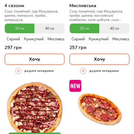
4 сезони
Мисливська
Соус томатний, сир Моцарела,
Соус томатний, сир Моцарела,
шинка, папероні, гриби,
гриби, шинка, мисливські
кукурудза
ковбаски, синя цибуля, соус
Барбекю
30 см
40 см
30 см
40 см
Сирний
Кунжутний
Мисливський
Сирний
Кунжутний
Мисливськи
297
грн
257
грн
Хочу
Хочу
додати складники
додати складники