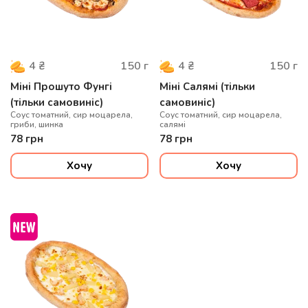
150
г
150
г
4
₴
4
₴
Міні Прошуто Фунгі
Міні Салямі (тільки
(тільки самовиніс)
самовиніс)
Соус томатний, сир моцарела,
Соус томатний, сир моцарела,
гриби, шинка
салямі
78
грн
78
грн
Хочу
Хочу