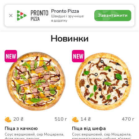
5.0
Pronto Pizza
Завантажити
Швидше і зручніше
в додатку
Акції
Піца
Суші
Сети
Бургери
Комбо
Напо
Новинки
510
г
470
г
20
₴
14
₴
Піца з качкою
Піца від шефа
Соус вершковий, сир Моцарела,
Соус вершковий, сир Моцарела,
філе качки, персик
карамелізована цибуля, в'ялені