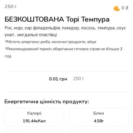
250
г
0
₴
БЕЗКОШТОВАНА Торі Темпура
Рис, норі, сир філадельфія, помідор, лосось, темпура, соус
унагі , мигдальні пластівці
*Містить алергени: риба, молочні продукти, яйця
*Рекомендований термін зберігання готових страв не більше 3
год.
250
г
0.01
грн
Енергетична цінність продукту:
Калорії
Білки
191.44
кКал
4.58
г