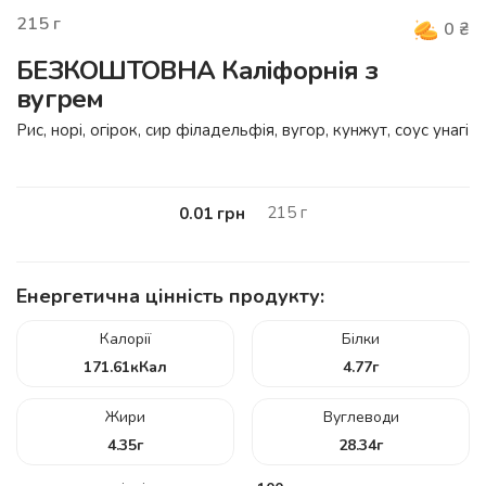
215
г
0
₴
БЕЗКОШТОВНА Каліфорнія з
вугрем
Рис, норі, огірок, cир філадельфія, вугор, кунжут, соус унагі
215
г
0.01
грн
Енергетична цінність продукту:
Калорії
Білки
171.61
кКал
4.77
г
Жири
Вуглеводи
4.35
г
28.34
г