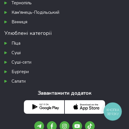
Тернопіль
Кам'янець-Подільський
Вінниця
Улюблені категорії
Піца
Суші
Суші-сети
Бургери
Салати
Завантажити додаток
КНОПКА
ЗВ'ЯЗКУ