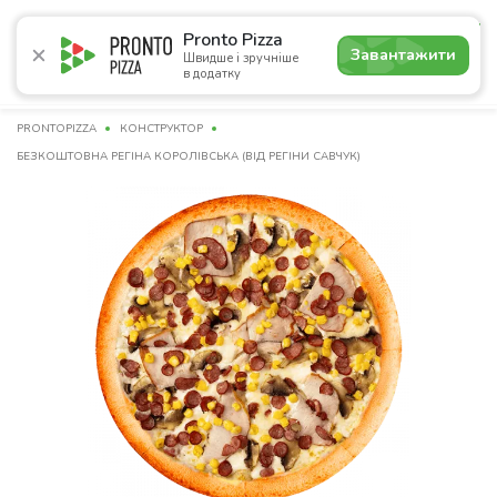
4.7
Pronto Pizza
Завантажити
Швидше і зручніше
в додатку
Акції
Піца
Суші
Сети
Бургери
Комбо
Напо
PRONTOPIZZA
КОНСТРУКТОР
БЕЗКОШТОВНА РЕГІНА КОРОЛІВСЬКА (ВІД РЕГІНИ САВЧУК)