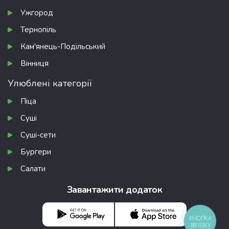
Ужгород
Тернопіль
Кам'янець-Подільський
Вінниця
Улюблені категорії
Піца
Суші
Суші-сети
Бургери
Салати
Завантажити додаток
КНОПКА
ЗВ'ЯЗКУ