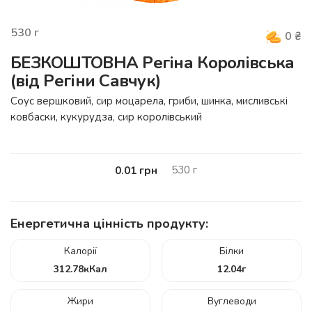
530
г
0
₴
БЕЗКОШТОВНА Регіна Королівська
(від Регіни Савчук)
Cоус вершковий, сир моцарела, гриби, шинка, мисливські
ковбаски, кукурудза, сир королівський
530
г
0.01
грн
Енергетична цінність продукту:
Калорії
Білки
312.78
кКал
12.04
г
Жири
Вуглеводи