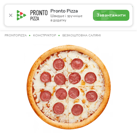
4.7
Pronto Pizza
Завантажити
Швидше і зручніше
в додатку
Акції
Піца
Суші
Сети
Бургери
Комбо
Напо
PRONTOPIZZA
КОНСТРУКТОР
БЕЗКОШТОВНА САЛЯМІ