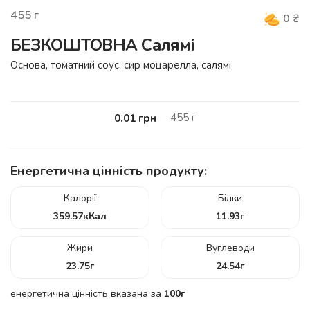
455
г
0
₴
БЕЗКОШТОВНА Салямі
Основа, томатний соус, сир моцарелла, салямі
455
г
0.01
грн
Енергетична цінність продукту:
Калорії
Білки
359.57
кКал
11.93
г
Жири
Вуглеводи
23.75
г
24.54
г
енергетична цінність вказана за
100г