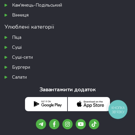
Кам'янець-Подільський
Вінниця
Улюблені категорії
Піца
Суші
Суші-сети
Бургери
Салати
Завантажити додаток
КНОПКА
ЗВ'ЯЗКУ