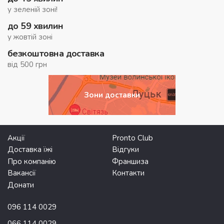
у зеленій зоні!
до 59 хвилин
у жовтій зоні
безкоштовна доставка
від 500 грн
Зони доставки
Акції
Pronto Club
Доставка їжі
Відгуки
Про компанію
Франшиза
Вакансії
Контакти
Донати
096 114 0029
066 114 0029