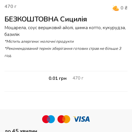
470
г
0
₴
БЕЗКОШТОВНА Сицилія
Моцарела, cоус вершковий айолі, шинка котто, кукурудза,
базилік
*Містить алергени: молочні продукти
*Рекомендований термін зберігання готових страв не більше 3
год.
470
г
0.01
грн
до 45 хвилин