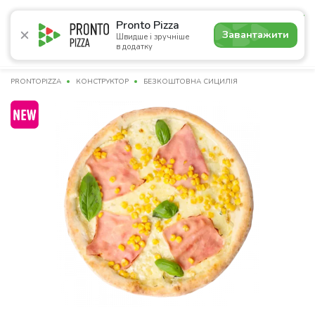
5.0
Pronto Pizza
Завантажити
Швидше і зручніше
в додатку
Акції
Піца
Суші
Сети
Бургери
Комбо
Напо
PRONTOPIZZA
КОНСТРУКТОР
БЕЗКОШТОВНА СИЦИЛІЯ