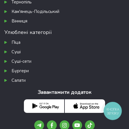
Тернопіль
Кам'янець-Подільський
Вінниця
Улюблені категорії
Піца
Суші
Суші-сети
Бургери
Салати
Завантажити додаток
КНОПКА
ЗВ'ЯЗКУ