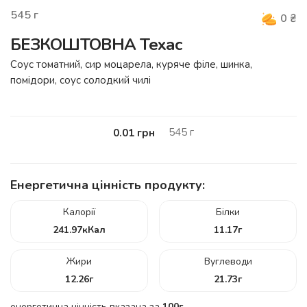
545
г
0
₴
БЕЗКОШТОВНА Техас
Cоуc томатний, сир моцарела, куряче філе, шинка,
помідори, соус солодкий чилі
545
г
0.01
грн
Енергетична цінність продукту:
Калорії
Білки
241.97
кКал
11.17
г
Жири
Вуглеводи
12.26
г
21.73
г
енергетична цінність вказана за
100г