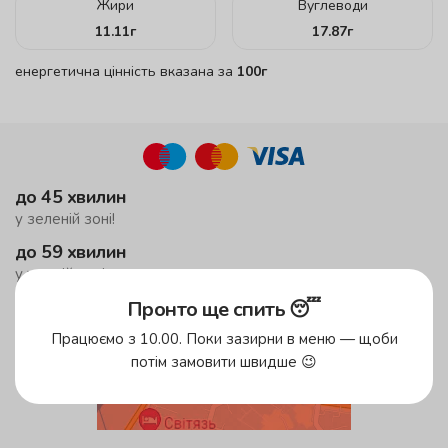
Жири
Вуглеводи
11.11
г
17.87
г
енергетична цінність вказана за
100г
до 45 хвилин
у зеленій зоні!
до 59 хвилин
у жовтій зоні
безкоштовна доставка
Пронто ще спить 😴
від 500 грн
Працюємо з 10.00. Поки зазирни в меню — щоби
потім замовити швидше 😉
Зони доставки