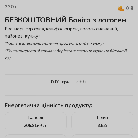
230
г
0
₴
БЕЗКОШТОВНИЙ Боніто з лососем
Рис, норі, сир філадельфія, огірок, лосось смажений,
майонез, кунжут
*Містить алергени: молочні продукти, риба, кунжут
*Рекомендований термін зберігання готових страв не більше 3
год.
230
г
0.01
грн
Енергетична цінність продукту:
Калорії
Білки
206.91
кКал
8.82
г