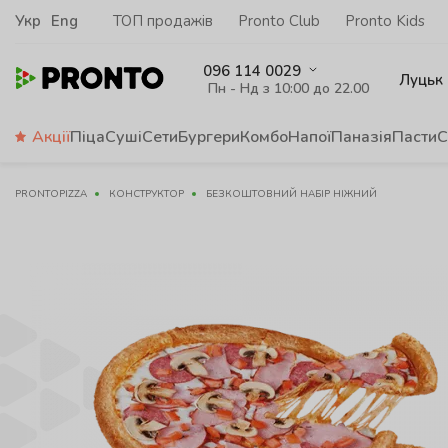
Укр
Eng
ТОП продажів
Pronto Club
Pronto Kids
096 114 0029
Луцьк
Пн - Нд з 10:00 до 22.00
Акції
Піца
Суші
Сети
Бургери
Комбо
Напої
Паназія
Пасти
С
PRONTOPIZZA
КОНСТРУКТОР
БЕЗКОШТОВНИЙ НАБІР НІЖНИЙ