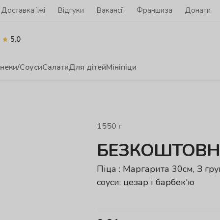
Доставка їжі
Відгуки
Вакансії
Франшиза
Донати
5.0
неки/Соуси
Салати
Для дітей
Мініпіци
1550
г
БЕЗКОШТОВНИ
Піца : Маргарита 30см, З гр
соуси: цезар і барбек'ю