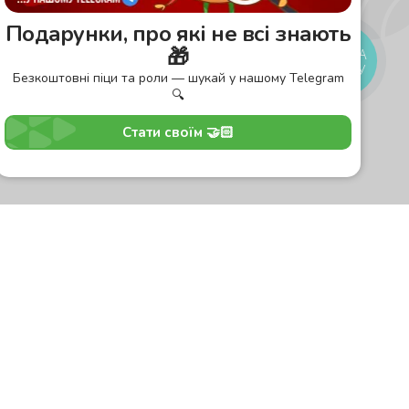
Подарунки, про які не всі знають
🎁
КНОПКА
ЗВ'ЯЗКУ
Безкоштовні піци та роли — шукай у нашому Telegram
🔍
Стати своїм 🤝🏻
оставка
Зони доставки
Завантажити додаток