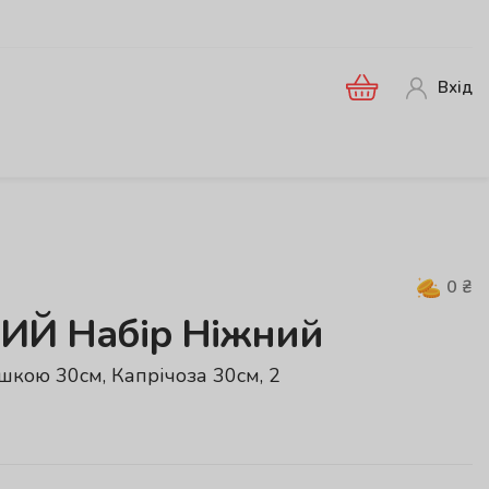
Вхід
0
₴
Й Набір Ніжний
ушкою 30см, Капрічоза 30см, 2