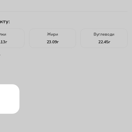
кту:
ілки
Жири
Вуглеводи
.13
г
23.09
г
22.45
г
г