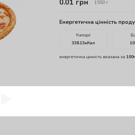
0.01
грн
1550
г
Енергетична цінність проду
Калорії
Б
338.13
кКал
10
енергетична цінність вказана за
100