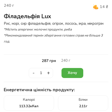
240
г
14
₴
Філадельфія Lux
Рис, норі, сир філадельфія, огірок, лосось, ікра, мікрогрін
*Містить алергени: молочні продукти, риба
*Рекомендований термін зберігання готових страв не більше 3
год.
240
г
287
грн
-
+
Хочу
Енергетична цінність продукту:
Калорії
Білки
113.32
кКал
2.11
г