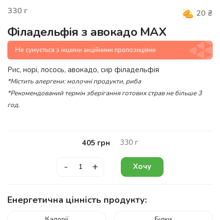
330
г
20
₴
Філадельфія з авокадо MAX
Не сумується з іншими акційними пропозиціями
Рис, норі, лосось, авокадо, сир філадельфія
*Містить алергени: молочні продукти, риба
*Рекомендований термін зберігання готових страв не більше 3
год.
330
г
405
грн
-
+
Хочу
Енергетична цінність продукту:
Калорії
Білки