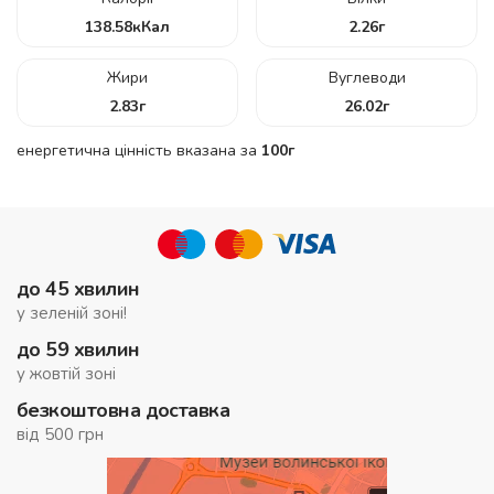
138.58
кКал
2.26
г
Жири
Вуглеводи
2.83
г
26.02
г
енергетична цінність вказана за
100г
до 45 хвилин
у зеленій зоні!
до 59 хвилин
у жовтій зоні
безкоштовна доставка
від 500 грн