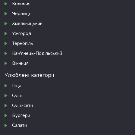
Коломия
Чернівці
Хмельницький
Ужгород
Тернопіль
Кам'янець-Подільський
Вінниця
Улюблені категорії
Піца
Суші
Суші-сети
Бургери
Салати