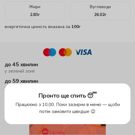
Жири
Вуглеводи
2.83
г
26.02
г
енергетична цінність вказана за
100г
до 45 хвилин
у зеленій зоні!
до 59 хвилин
у жовтій зоні
Пронто ще спить 😴
безкоштовна доставка
від 500 грн
Працюємо з 10.00. Поки зазирни в меню — щоби
потім замовити швидше 😉
Зони доставки