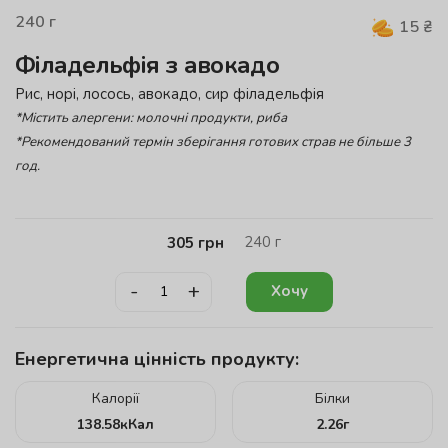
240
г
15
₴
Філадельфія з авокадо
Рис, норі, лосось, авокадо, сир філадельфія
*Містить алергени: молочні продукти, риба
*Рекомендований термін зберігання готових страв не більше 3
год.
240
г
305
грн
-
+
Хочу
Енергетична цінність продукту:
Калорії
Білки
138.58
кКал
2.26
г