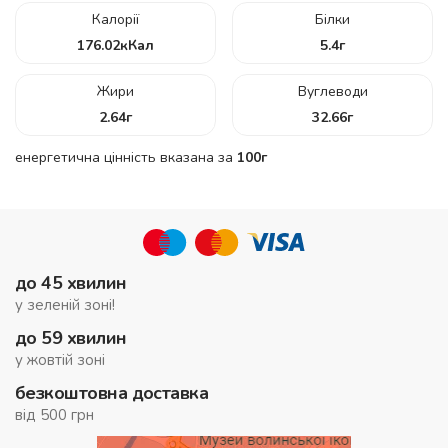
Калорії
Білки
176.02
кКал
5.4
г
Жири
Вуглеводи
2.64
г
32.66
г
енергетична цінність вказана за
100г
до 45 хвилин
у зеленій зоні!
до 59 хвилин
у жовтій зоні
безкоштовна доставка
від 500 грн