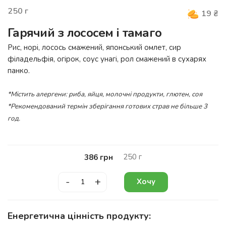
250
г
19
₴
Гарячий з лососем і тамаго
Рис, норі, лосось смажений, японський омлет, сир
філадельфія, огірок, соус унагі, рол смажений в сухарях
панко.
*Містить алергени: риба, яйця, молочні продукти, глютен, соя
*Рекомендований термін зберігання готових страв не більше 3
год.
250
г
386
грн
-
+
Хочу
Енергетична цінність продукту: